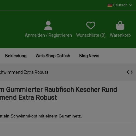
Deutsch
Anmelden / Registrieren
Wunschliste (
0
)
Warenkorb
Bekleidung
Wels Shop Catfish
Blog News
Schwimmend Extra Robust
cm Gummierter Raubfisch Kescher Rund
mend Extra Robust
t ein Schwimmkopf mit einem Gumminetz.