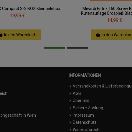
 Compact S-3 BOX Kleinteilebox
Mivardi Entrix 160 Screw B
Rutenauflage Erdspieß Blac
19,99 €
14,99 €
In den Warenkorb
In den Warenkor
INFORMATIONEN
Versandkosten & Lieferbeding
eich
AGB
Über uns
Sichere Zahlung
chgeschäft in Wien
Impressum
Datenschutz
Widerrufsrecht