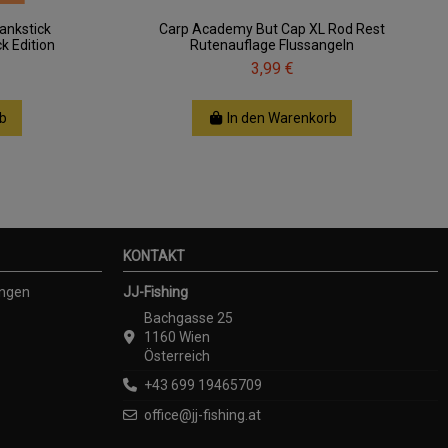
ankstick
Carp Academy But Cap XL Rod Rest
k Edition
Rutenauflage Flussangeln
3,99 €
b
In den Warenkorb
KONTAKT
ungen
JJ-Fishing
Bachgasse 25
1160 Wien
Österreich
+43 699 19465709
office@jj-fishing.at