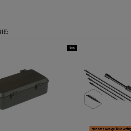
IE:
Neu
Nur noch wenige Teile verfü