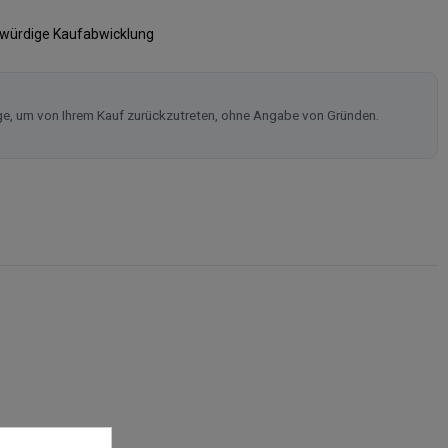
swürdige Kaufabwicklung
ge, um von Ihrem Kauf zurückzutreten, ohne Angabe von Gründen.