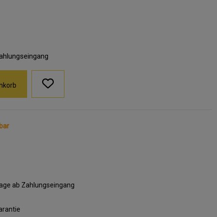
Zahlungseingang
nkorb
bar
ktage ab Zahlungseingang
arantie