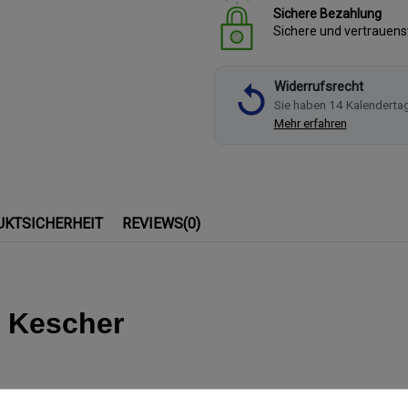
Sichere Bezahlung
Sichere und vertrauen
Widerrufsrecht
Sie haben 14 Kalenderta
Mehr erfahren
UKTSICHERHEIT
REVIEWS
(0)
h Kescher