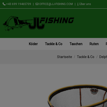
+43 699 19465709
|
OFFICE@JJ-FISHING.COM
|
Über uns
Köder
Tackle & Co
Taschen
Ruten
Startseite
Tackle & Co
Delp