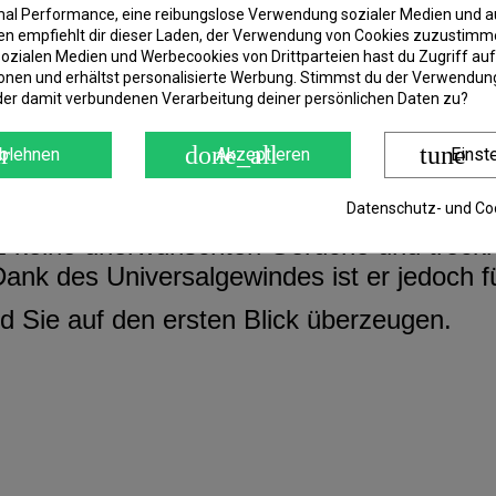
imal Performance, eine reibungslose Verwendung sozialer Medien und a
 er maximalen Komfort bei der Benutzung.
 empfiehlt dir dieser Laden, der Verwendung von Cookies zuzustimm
ozialen Medien und Werbecookies von Drittparteien hast du Zugriff auf
arbenen Nähten ist in einem leichten, abe
onen und erhältst personalisierte Werbung. Stimmst du der Verwendung
der damit verbundenen Verarbeitung deiner persönlichen Daten zu?
rt das Einfangen der Fische. Es ist auch 
r
done_all
tune
blehnen
Akzeptieren
Einst
er Angler nicht gezwungen ist, zum Ufer
asseroberfläche.
Datenschutz- und Coo
eine unerwünschten Gerüche und trocknet s
 Dank des Universalgewindes ist er jedoch f
rd Sie auf den ersten Blick überzeugen.