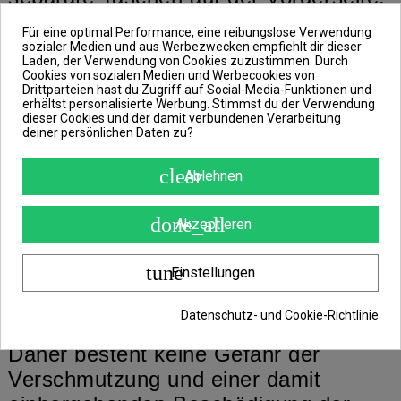
die mit hochwertigen
Für eine optimal Performance, eine reibungslose Verwendung
Doppelreißverschlüssen ausgestattet
sozialer Medien und aus Werbezwecken empfiehlt dir dieser
Laden, der Verwendung von Cookies zuzustimmen. Durch
sind.
Cookies von sozialen Medien und Werbecookies von
Drittparteien hast du Zugriff auf Social-Media-Funktionen und
erhältst personalisierte Werbung. Stimmst du der Verwendung
dieser Cookies und der damit verbundenen Verarbeitung
Die Tasche ist in einer grünen Farbe in
deiner persönlichen Daten zu?
Kombination mit schwarzen
clear
Elementen, wie Clips,
Ablehnen
Reißverschlüssen, einem
done_all
Akzeptieren
Schulterriemen und einem effektvollen
Logo gestaltet. Ihr gesamter Boden
tune
Einstellungen
und die Seiten bis zu einer Höhe von
ca. 5cm sind mit hochwertigem
Datenschutz- und Cookie-Richtlinie
wasserdichtem Material versehen.
Daher
besteht keine Gefahr der
Verschmutzung und einer damit