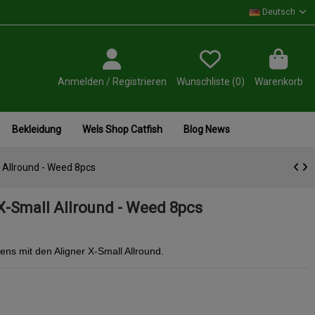
Deutsch
Anmelden / Registrieren
Wunschliste (
0
)
Warenkorb
Bekleidung
Wels Shop Catfish
Blog News
 Allround - Weed 8pcs
X-Small Allround - Weed 8pcs
ns mit den Aligner X-Small Allround.