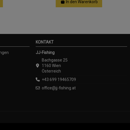
In den Warenkorb
KONTAKT
ungen
JJ-Fishing
Bachgasse 25
1160 Wien
Österreich
+43 699 19465709
office@jj-fishing.at