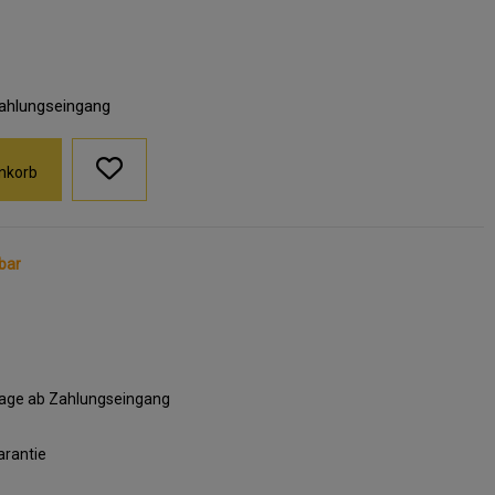
Zahlungseingang
nkorb
bar
ktage ab Zahlungseingang
arantie