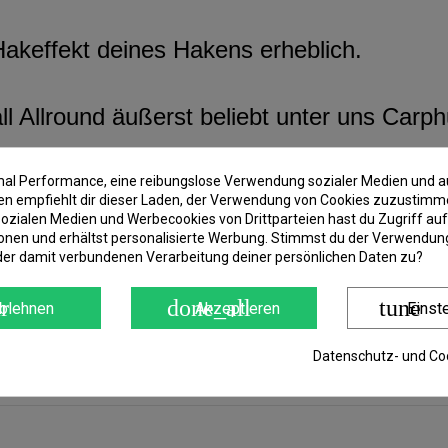
Hakeffekt deines Hakens erheblich.
 Allround äußerst beliebt unter uns Carph
imal Performance, eine reibungslose Verwendung sozialer Medien und a
 empfiehlt dir dieser Laden, der Verwendung von Cookies zuzustimm
ozialen Medien und Werbecookies von Drittparteien hast du Zugriff auf
onen und erhältst personalisierte Werbung. Stimmst du der Verwendung
der damit verbundenen Verarbeitung deiner persönlichen Daten zu?
r
done_all
tune
blehnen
Akzeptieren
Einst
Datenschutz- und Coo