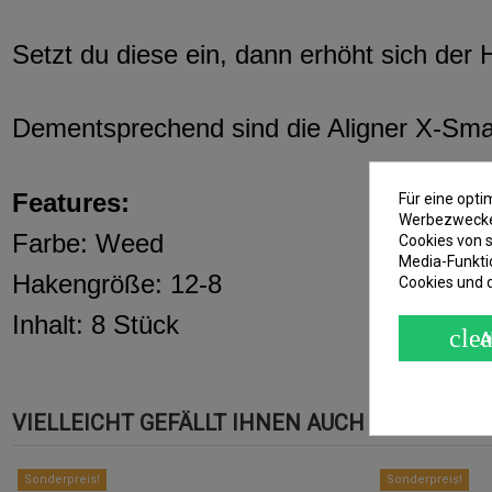
Setzt du diese ein, dann erhöht sich der 
Dementsprechend sind die Aligner X-Small
Features:
Für eine opt
Werbezwecken
Farbe: Weed
Cookies von s
Media-Funkti
Hakengröße: 12-8
Cookies und 
Inhalt: 8 Stück
clea
A
VIELLEICHT GEFÄLLT IHNEN AUCH
Sonderpreis!
Sonderpreis!