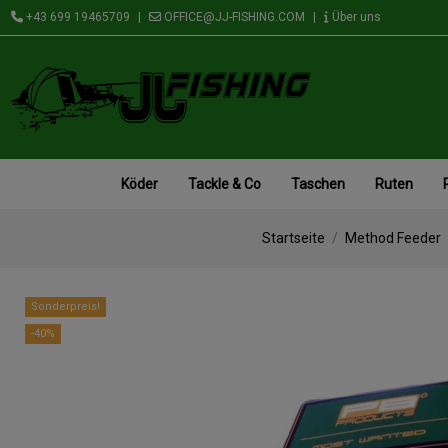
+43 699 19465709
|
OFFICE@JJ-FISHING.COM
|
Über uns
Köder
Tackle & Co
Taschen
Ruten
Startseite
Method Feeder
Sonderpreis!
-40%