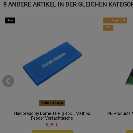
8 ANDERE ARTIKEL IN DER GLEICHEN KATEGOR
Neu
Sonderpreis!
-40%
Nicht auf Lager
Haldorado By Döme TF Rig Box L Method
PB Products A
Feeder Vorfachtasche
6,99 €