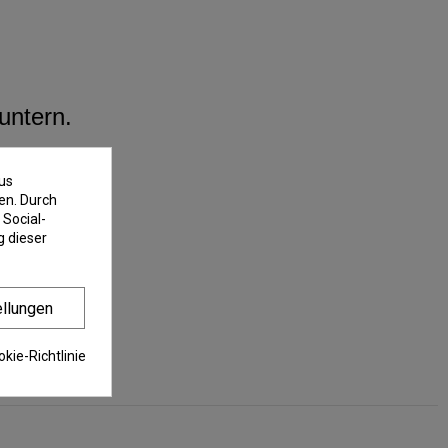
untern.
us
en. Durch
 Social-
 dieser
ellungen
kie-Richtlinie