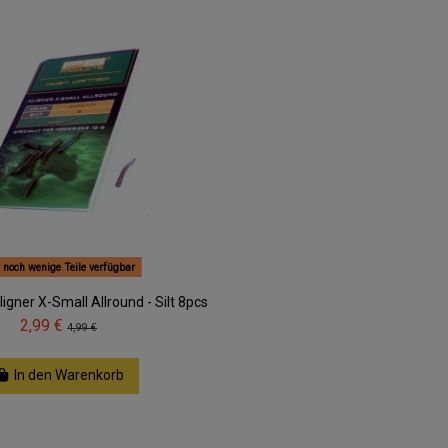
 noch wenige Teile verfügbar
igner X-Small Allround - Silt 8pcs
2,99 €
4,99 €
In den Warenkorb