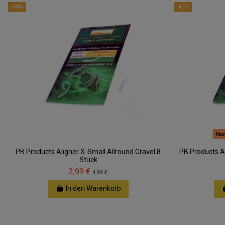
-40%
-40%
Nur
PB Products Aligner X-Small Allround Gravel 8
PB Products Al
Stück
2,99 €
4,99 €
In den Warenkorb