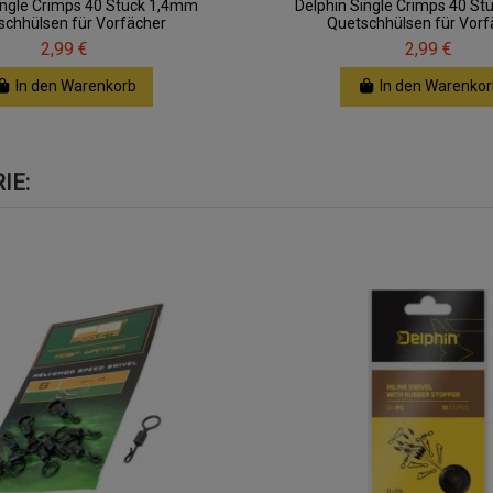
ingle Crimps 40 Stück 1,4mm
Delphin Single Crimps 40 S
schhülsen für Vorfächer
Quetschhülsen für Vorf
2,99 €
2,99 €
In den Warenkorb
In den Warenkor
IE: