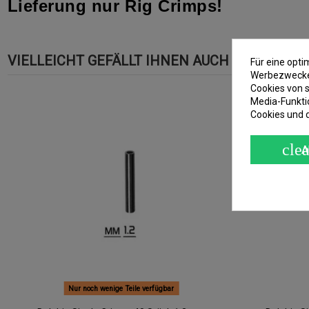
Lieferung nur Rig Crimps!
VIELLEICHT GEFÄLLT IHNEN AUCH
Für eine opt
Werbezwecken
Cookies von s
Media-Funkti
Cookies und 
clea
A
Nur noch wenige Teile verfügbar