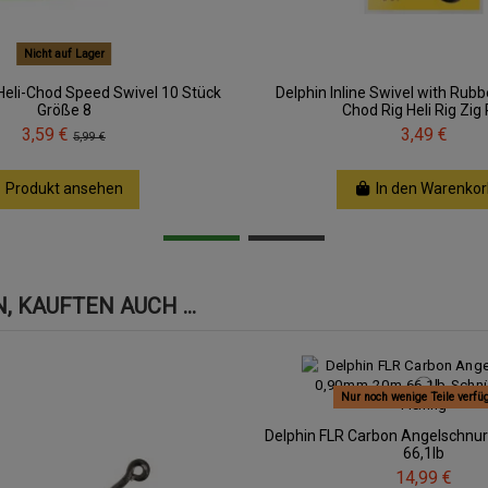
Nicht auf Lager
Heli-Chod Speed Swivel 10 Stück
Delphin Inline Swivel with Rub
Größe 8
Chod Rig Heli Rig Zig 
3,59 €
3,49 €
5,99 €
Produkt ansehen
In den Warenkor
 KAUFTEN AUCH ...
Nur noch wenige Teile verfü
Delphin FLR Carbon Angelschn
66,1lb
14,99 €