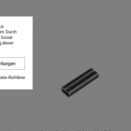
us
en. Durch
 Social-
 dieser
ellungen
kie-Richtlinie