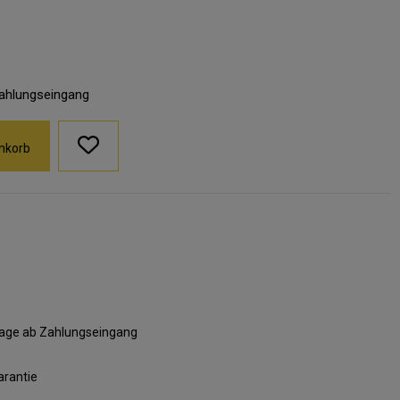
Zahlungseingang
nkorb
ktage ab Zahlungseingang
arantie