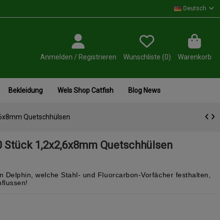
Deutsch
Anmelden / Registrieren
Wunschliste (
0
)
Warenkorb
Bekleidung
Wels Shop Catfish
Blog News
2,6x8mm Quetschhülsen
0 Stück 1,2x2,6x8mm Quetschhülsen
n Delphin, welche Stahl- und Fluorcarbon-Vorfächer festhalten,
flussen!