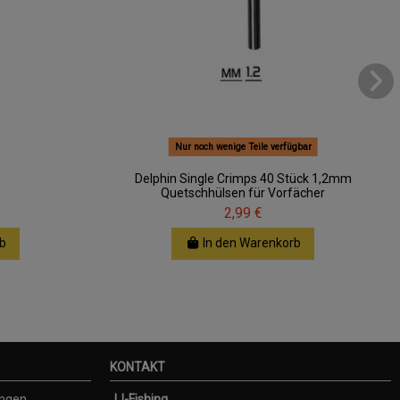
Nur noch wenige Teile verfügbar
Delphin Single Crimps 40 Stück 1,2mm
Quetschhülsen für Vorfächer
2,99 €
b
In den Warenkorb
KONTAKT
ungen
JJ-Fishing