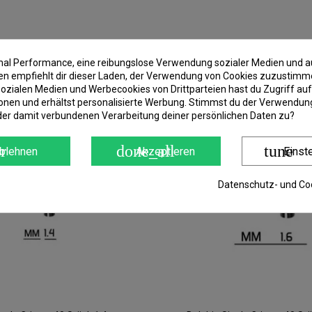
imal Performance, eine reibungslose Verwendung sozialer Medien und a
 empfiehlt dir dieser Laden, der Verwendung von Cookies zuzustimm
ozialen Medien und Werbecookies von Drittparteien hast du Zugriff auf
onen und erhältst personalisierte Werbung. Stimmst du der Verwendung
der damit verbundenen Verarbeitung deiner persönlichen Daten zu?
r
done_all
tune
blehnen
Akzeptieren
Einst
Datenschutz- und Coo