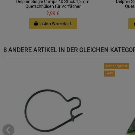
Delphin Single Crimps 40 Stück 1,2mm
Delphin S
Quetschhülsen für Vorfächer
Quet
2,99 €
In den Warenkorb
8 ANDERE ARTIKEL IN DER GLEICHEN KATEGOR
Sonderpreis!
-40%