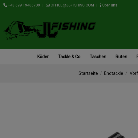
+43 699 19465709
|
OFFICE@JJ-FISHING.COM
|
Über uns
Köder
Tackle & Co
Taschen
Ruten
Startseite
Endtackle
Vor