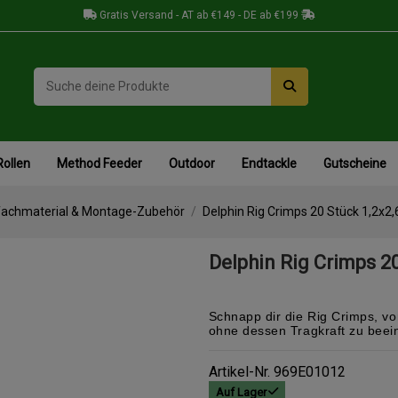
Gratis Versand - AT ab €149 - DE ab €199
Rollen
Method Feeder
Outdoor
Endtackle
Gutscheine
fachmaterial & Montage-Zubehör
Delphin Rig Crimps 20 Stück 1,2x
Delphin Rig Crimps 2
Schnapp dir die Rig Crimps, vo
ohne dessen Tragkraft zu beein
Artikel-Nr.
969E01012
Auf Lager