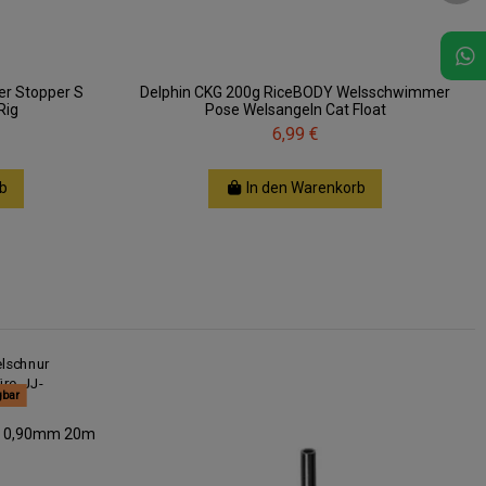
ber Stopper S
Delphin CKG 200g RiceBODY Welsschwimmer
Rig
Pose Welsangeln Cat Float
6,99 €
b
In den Warenkorb
gbar
ur 0,90mm 20m