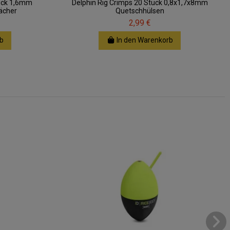
tück 1,6mm
Delphin Rig Crimps 20 Stück 0,8x1,7x8mm
ächer
Quetschhülsen
2,99 €
b
In den Warenkorb