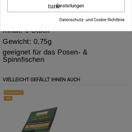
tune
Einstellungen
Features:
Datenschutz- und Cookie-Richtlinie
Inhalt: 3 Stück
Gewicht: 0,75g
geeignet für das Posen- &
Spinnfischen
VIELLEICHT GEFÄLLT IHNEN AUCH
Sonderpreis!
-40%