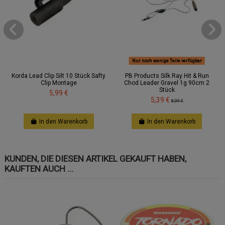
Nur noch wenige Teile verfügbar
Korda Lead Clip Silt 10 Stück Safty
PB Products Silk Ray Hit & Run
Clip Montage
Chod Leader Gravel 1g 90cm 2
Stück
5,99 €
5,39 €
8,99 €
In den Warenkorb
In den Warenkorb
KUNDEN, DIE DIESEN ARTIKEL GEKAUFT HABEN,
KAUFTEN AUCH ...