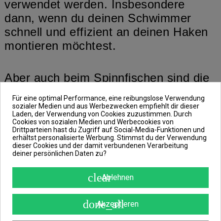
verwendet werden. Insbesondere
dann, wenn du deinen Schwimmer
schnell und effizient an deinen Haken
montieren möchtest.
Aber auch beim Spinnfischen sind die
Floats eine unschätzbare Hilfe.
Für eine optimal Performance, eine reibungslose Verwendung
Besonders durch ihre 2 Gummirisse,
sozialer Medien und aus Werbezwecken empfiehlt dir dieser
Laden, der Verwendung von Cookies zuzustimmen. Durch
die auf das Rig gespannt sind, wird
Cookies von sozialen Medien und Werbecookies von
Drittparteien hast du Zugriff auf Social-Media-Funktionen und
dieses Schnellwechsel-System
erhältst personalisierte Werbung. Stimmst du der Verwendung
geradezu spektakulär.
dieser Cookies und der damit verbundenen Verarbeitung
deiner persönlichen Daten zu?
clear
Ablehnen
Beim Zusammenbau dieses System
solltest du aber nicht vergessen, dass
done_all
Akzeptieren
das Floats-System bereits ein
Eigengewicht von 0,75g besitzt.