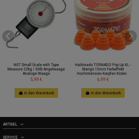
NGT Small Scale with Tape
Haldorado TORNADO Pop Up XL -
Measure 22kg / 50lb Angelwaage
Mango 15mm Farbeffekt
Analoge Waage
Hochintensiev Karpfen Köder...
5,99 €
6,99 €
In den Warenkorb
In den Warenkorb
ARTIKEL
SERVICE