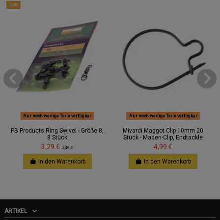
-40%
Nur noch wenige Teile verfügbar
Nur noch wenige Teile verfügbar
PB Products Ring Swivel - Größe 8,
Mivardi Maggot Clip 10mm 20
8 Stück
Stück - Maden-Clip, Endtackle
3,29 €
4,99 €
5,49 €
In den Warenkorb
In den Warenkorb
ARTIKEL