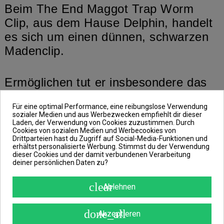
Beim The End Maggot Trap Worm
Clip, aus dem Hause Delphin, handelt
es sich um einen dünnen, schwarzen
Madenclip.
Ermöglichen tut er insbesondere das
Einhängen von Maden und anderen
Für eine optimal Performance, eine reibungslose Verwendung
Würmern auf das Haar.
sozialer Medien und aus Werbezwecken empfiehlt dir dieser
Laden, der Verwendung von Cookies zuzustimmen. Durch
Cookies von sozialen Medien und Werbecookies von
Drittparteien hast du Zugriff auf Social-Media-Funktionen und
Durch seine scharfe Spitze kannst du
erhältst personalisierte Werbung. Stimmst du der Verwendung
allerdings nicht nur einen, sondern
dieser Cookies und der damit verbundenen Verarbeitung
deiner persönlichen Daten zu?
mehrere Würmer auf den Clip
auffädeln.
clear
Ablehnen
done_all
Eines ist sicher mit den Würmern oder
Akzeptieren