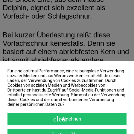
Delphin, eignet sich exzellent als
Vorfach- oder Schlagschnur.
Bei kurzer Überlastung reißt diese
Vorfachschnur keinesfalls. Denn sie
basiert auf einem abriebfesten Kern und
ist somit abriebfester als andere
Standard-Nylonschnüre. Unterstützt wird
Für eine optimal Performance, eine reibungslose Verwendung
diese Eigenschaft ebenfalls durch den
sozialer Medien und aus Werbezwecken empfiehlt dir dieser
Laden, der Verwendung von Cookies zuzustimmen. Durch
Einsatz des CPA 6.6-Materials, wodurch
Cookies von sozialen Medien und Werbecookies von
Drittparteien hast du Zugriff auf Social-Media-Funktionen und
ihr Reibungsfaktor äußerst niedrig
erhältst personalisierte Werbung. Stimmst du der Verwendung
dieser Cookies und der damit verbundenen Verarbeitung
gehalten wird.
deiner persönlichen Daten zu?
clear
Ablehnen
Dementsprechend kannst du diese
Schlagschnur besonders gut in