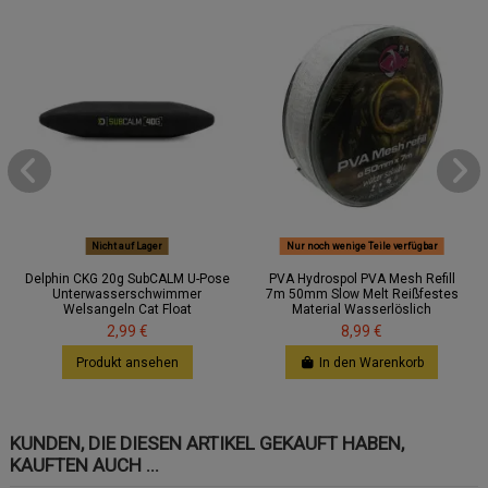
Nicht auf Lager
Nur noch wenige Teile verfügbar
Delphin CKG 20g SubCALM U-Pose
PVA Hydrospol PVA Mesh Refill
Unterwasserschwimmer
7m 50mm Slow Melt Reißfestes
Welsangeln Cat Float
Material Wasserlöslich
2,99 €
8,99 €
Produkt ansehen
In den Warenkorb
KUNDEN, DIE DIESEN ARTIKEL GEKAUFT HABEN,
KAUFTEN AUCH ...