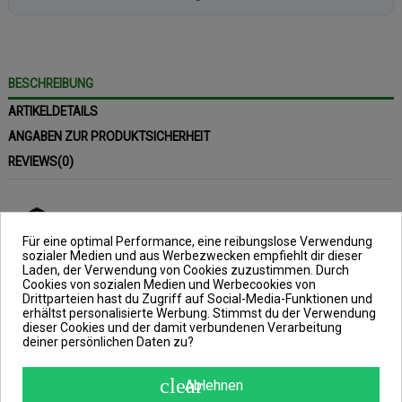
BESCHREIBUNG
ARTIKELDETAILS
ANGABEN ZUR PRODUKTSICHERHEIT
REVIEWS
(0)
Für eine optimal Performance, eine reibungslose Verwendung
sozialer Medien und aus Werbezwecken empfiehlt dir dieser
Laden, der Verwendung von Cookies zuzustimmen. Durch
Cookies von sozialen Medien und Werbecookies von
Heli & Chod Beads
Drittparteien hast du Zugriff auf Social-Media-Funktionen und
erhältst personalisierte Werbung. Stimmst du der Verwendung
dieser Cookies und der damit verbundenen Verarbeitung
Inhalt: 10 Stück, Farbe: dark
deiner persönlichen Daten zu?
clear
Ablehnen
Bei den Heli & Chod Beads, aus dem