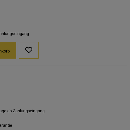
Zahlungseingang
nkorb
ktage ab Zahlungseingang
arantie