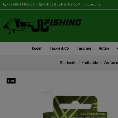
+43 699 19465709
|
OFFICE@JJ-FISHING.COM
|
Über uns
Köder
Tackle & Co
Taschen
Ruten
Startseite
Endtackle
Vorfäch
Neu