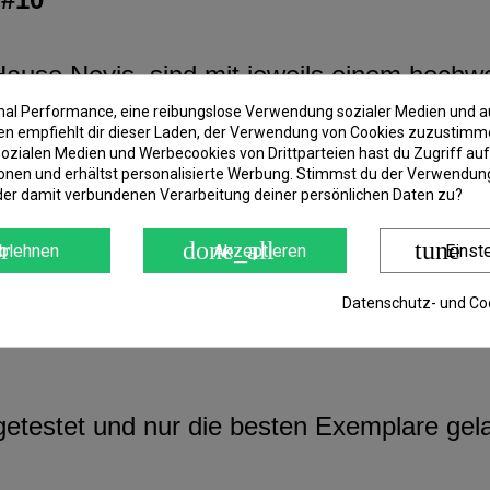
ause Nevis, sind mit jeweils einem hochw
stattet.
imal Performance, eine reibungslose Verwendung sozialer Medien und a
 empfiehlt dir dieser Laden, der Verwendung von Cookies zuzustimm
ozialen Medien und Werbecookies von Drittparteien hast du Zugriff auf
onen und erhältst personalisierte Werbung. Stimmst du der Verwendung
d verbiegt sich bei hoher Belastung nicht.
der damit verbundenen Verarbeitung deiner persönlichen Daten zu?
ner strapazierfähigen Schnur, die sich unt
r
done_all
tune
blehnen
Akzeptieren
Einst
Datenschutz- und Coo
rin, dass sie durchsichtig, also transparent
 getestet und nur die besten Exemplare gel