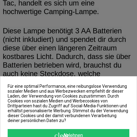
Tac, handelt es sich um eine
hochwertige Camping-Lampe.
Diese Lampe benötigt 3 AA Batterien
(nicht inkludiert) und spendet dir durch
diese über einen längeren Zeitraum
kostbares Licht. Dadurch, dass sie über
Batterien betrieben wird, brauchst du
auch keine Steckdose, welche
bekanntlich an einem See oder Fluss
Für eine optimal Performance, eine reibungslose Verwendung
eher Mangelware ist.
sozialer Medien und aus Werbezwecken empfiehlt dir dieser
Laden, der Verwendung von Cookies zuzustimmen. Durch
Cookies von sozialen Medien und Werbecookies von
Drittparteien hast du Zugriff auf Social-Media-Funktionen und
Ein weiterer Vorteil der Lampe besteht
erhältst personalisierte Werbung. Stimmst du der Verwendung
dieser Cookies und der damit verbundenen Verarbeitung
darin, dass du sie auch
deiner persönlichen Daten zu?
zusammenschieben kannst und diese
clear
aufgrund dessen viel weniger Platz
Ablehnen