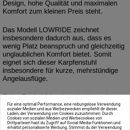
Design, hohe Qualität und maximalen
Komfort zum kleinen Preis steht.
Das Modell LOWRIDE zeichnet
insbesondere dadurch aus, dass es
wenig Platz beanspruch und gleichzeitig
unglaublichen Komfort bietet. Somit
eignet sich dieser Karpfenstuhl
insbesondere für kurze, mehrstündige
Angelausflüge.
Seine Basis bildet eine niedrige, aber
äußerst stabile Metallkonstruktion. Die
Für eine optimal Performance, eine reibungslose Verwendung
sozialer Medien und aus Werbezwecken empfiehlt dir dieser
geringe Höhe des Sessels hat allerdings
Laden, der Verwendung von Cookies zuzustimmen. Durch
Cookies von sozialen Medien und Werbecookies von
keinen Einfluss auf dessen Komfort.
Drittparteien hast du Zugriff auf Social-Media-Funktionen und
erhältst personalisierte Werbung. Stimmst du der Verwendung
Denn, sobald du dich hinsetzt, stellst du