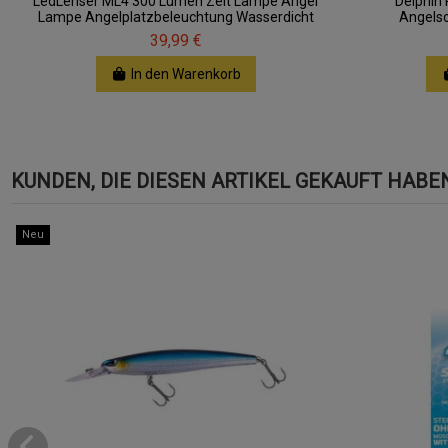
LedLenser ML4 300 Lumen Zelt Lampe Angel
Delphin
Lampe Angelplatzbeleuchtung Wasserdicht
Angelsc
39,99 €
In den Warenkorb
KUNDEN, DIE DIESEN ARTIKEL GEKAUFT HABEN,
Neu