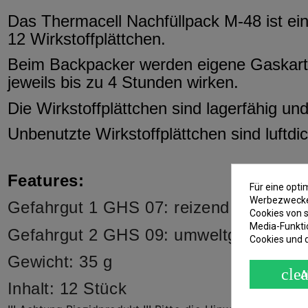
Das Thermacell Nachfüllpack M-48 ist e
12 Wirkstoffplättchen.
Beim Backpacker werden eigene Gaskartusc
jeweils bis zu 4 Stunden wirken.
Die Wirkstoffplättchen sind lagerfähig un
Unbenutzte Wirkstoffplättchen sind luftdi
Features:
Für eine opt
Werbezwecken
Gefahrgut 1 GHS 07: reizend (Xi)
Cookies von s
Media-Funkti
Gefahrgut 2 GHS 09: umweltgefaehrlich
Cookies und 
Gewicht: 35 g
clea
A
Inhalt: 12 Stück