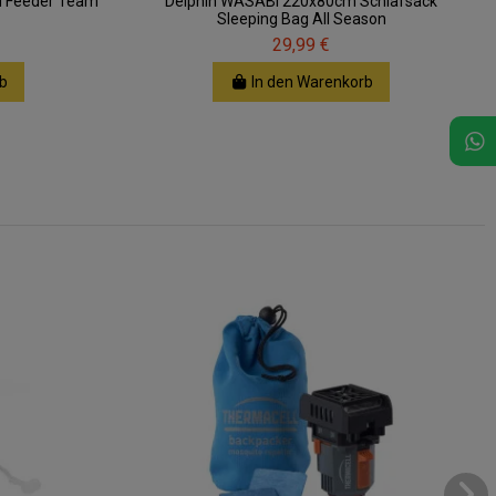
d Feeder Team
Delphin WASABI 220x80cm Schlafsack
Sleeping Bag All Season
29,99 €
b
In den Warenkorb