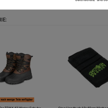
 Etikett und dem Beipackzettel Lesen! Beipackinformat
IE:
 noch wenige Teile verfügbar