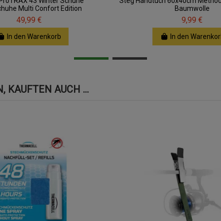
 ProTRAX 43 Winter Schuhe
Steg Handtuch 60x40cm Metho
huhe Multi Confort Edition
Baumwolle
49,99 €
9,99 €
In den Warenkorb
In den Warenkor
 KAUFTEN AUCH ...