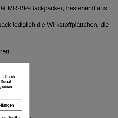
erät MR-BP-Backpacker, bestehend aus
 lediglich die Wirkstoffplättchen, die
ren.
us
en. Durch
 Social-
 dieser
ellungen
kie-Richtlinie