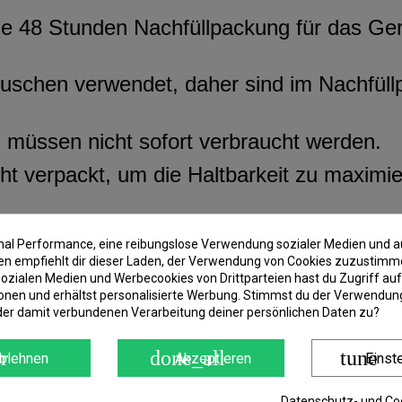
ine 48 Stunden Nachfüllpackung für das G
hen verwendet, daher sind im Nachfüllpack
d müssen nicht sofort verbraucht werden.
cht verpackt, um die Haltbarkeit zu maximie
imal Performance, eine reibungslose Verwendung sozialer Medien und a
 empfiehlt dir dieser Laden, der Verwendung von Cookies zuzustimm
ozialen Medien und Werbecookies von Drittparteien hast du Zugriff auf
onen und erhältst personalisierte Werbung. Stimmst du der Verwendung
 (N)
der damit verbundenen Verarbeitung deiner persönlichen Daten zu?
r
done_all
tune
blehnen
Akzeptieren
Einst
Datenschutz- und Coo