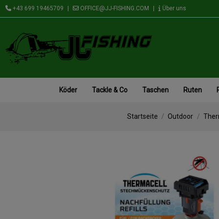
+43 699 19465709
|
OFFICE@JJ-FISHING.COM
|
Über uns
Köder
Tackle & Co
Taschen
Ruten
Startseite
Outdoor
Ther