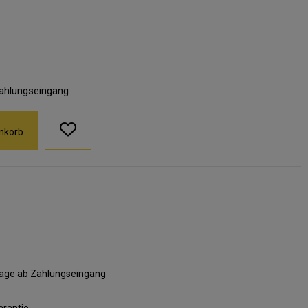
Zahlungseingang
nkorb
ktage ab Zahlungseingang
arantie