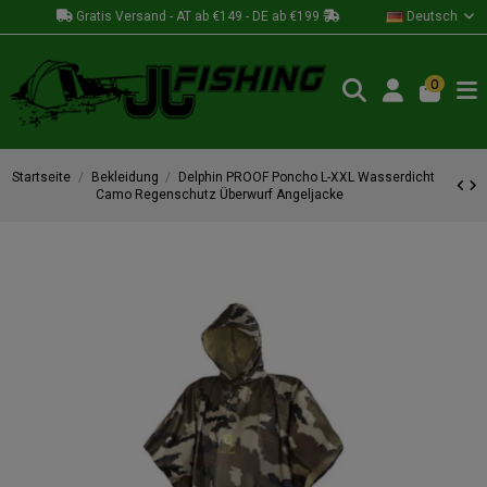
Gratis Versand - AT ab €149 - DE ab €199
Deutsch
0
Startseite
Bekleidung
Delphin PROOF Poncho L-XXL Wasserdicht
Camo Regenschutz Überwurf Angeljacke