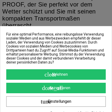
PROOF, der Sie perfekt vor dem
Wetter schützt und Sie mit seinen
kompakten Transportmaßen
überrascht.
Er ist aus dem langlebigen Gewebe
Für eine optimal Performance, eine reibungslose Verwendung
sozialer Medien und aus Werbezwecken empfiehlt dir dieser
mit den versiegelten Nähten und
Laden, der Verwendung von Cookies zuzustimmen. Durch
Cookies von sozialen Medien und Werbecookies von
einem Tarnmuster gefertigt, und ist
Drittparteien hast du Zugriff auf Social-Media-Funktionen und
erhältst personalisierte Werbung. Stimmst du der Verwendung
absolut wasserdicht.
dieser Cookies und der damit verbundenen Verarbeitung
deiner persönlichen Daten zu?
Der PROOF Poncho verfügt
außerdem über eine Kapuze mit dem
clear
Ablehnen
Kordelzug, so dass Sie ihn Ihren
Bedürfnissen anpassen können. Auf
done_all
Akzeptieren
der Brust und an den Seiten befinden
sich außerdem die Druckknöpfe, die
tune
Einstellungen
das Anziehen des Ponchos erleichtern,