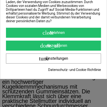
Laden, der Verwendung von Cookies zuzustimmen. Durch
Cookies von sozialen Medien und Werbecookies von
Drittparteien hast du Zugriff auf Social-Media-Funktionen und
Inhalt: 2 Stück, Gewicht: 24g, Farbe:
erhältst personalisierte Werbung. Stimmst du der Verwendung
gelb/grün
dieser Cookies und der damit verbundenen Verarbeitung
deiner persönlichen Daten zu?
Das Delphin COLOR
clear
Ablehnen
Kettenbissanzeiger-Set bietet eine
zuverlässige und präzise visuelle
done_all
Bissanzeige für anspruchsvolle
Akzeptieren
Karpfenangler. Das Set besteht aus zwei
Kettenbissanzeigern in unterschiedlichen
tune
Einstellungen
Farben und ermöglicht so eine schnelle
und übersichtliche Zuordnung mehrerer
Ruten am Rod Pod oder Bankstick.
Datenschutz- und Cookie-Richtlinie
Für sicheren Halt an der Schnur sorgt
ein hochwertiger
Kugelklemmmechanismus mit
schützenden Gummieinsätzen. Die
Klemmkraft lässt sich über eine
praktische Stellmutter individuell an
verschiedene Schnurdurchmesser