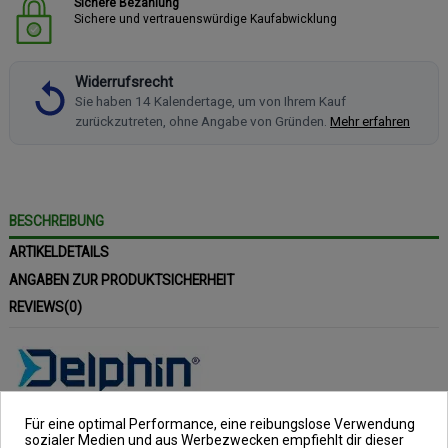
Sichere Bezahlung
Sichere und vertrauenswürdige Kaufabwicklung
Widerrufsrecht
Sie haben 14 Kalendertage, um von Ihrem Kauf
zurückzutreten, ohne Angabe von Gründen.
Mehr erfahren
BESCHREIBUNG
ARTIKELDETAILS
ANGABEN ZUR PRODUKTSICHERHEIT
REVIEWS
(0)
Delphin COLOR
Für eine optimal Performance, eine reibungslose Verwendung
Kettenbissanzeiger Set
sozialer Medien und aus Werbezwecken empfiehlt dir dieser