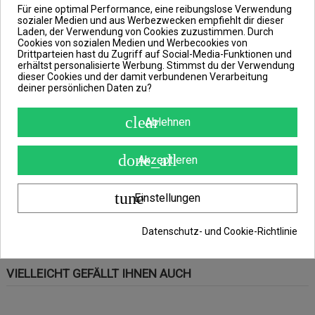
Für eine optimal Performance, eine reibungslose Verwendung
Der Chain Bite Alarm CSW II ist mit einem Schnurhaltermechanismus
sozialer Medien und aus Werbezwecken empfiehlt dir dieser
ausgestattet, welcher auf einem bereits bewährten System aufbaut.
Laden, der Verwendung von Cookies zuzustimmen. Durch
Die Kette ist abnehmbar, so dass du den gesamten Halter auf dem Ständer oder
Cookies von sozialen Medien und Werbecookies von
Rutenhalter belassen kannst. Das Wiederanbringen des Leuchtfeuers ist somit
Drittparteien hast du Zugriff auf Social-Media-Funktionen und
eine Sache von wenigen Sekunden.
erhältst personalisierte Werbung. Stimmst du der Verwendung
dieser Cookies und der damit verbundenen Verarbeitung
Der Bissanzeigerkopf kann mit Zusatzgewichten bestückt werden. Mit dem so
beladenen Kopf kannst du den Bissanzeiger auch bei starker Strömung oder bei
deiner persönlichen Daten zu?
starkem Wind bequem nutzen.
In diesem Fall handelt es sich dabei um einen Pendelbissanzeiger, welcher dir
clear
Ablehnen
den Biss eines Fisches mit der Farbe Rot signalisiert.
done_all
Features:
Akzeptieren
Farbe: Rot
tune
Einstellungen
bewährter Schnurhaltermechanismus
abnehmbare Kette
Datenschutz- und Cookie-Richtlinie
VIELLEICHT GEFÄLLT IHNEN AUCH