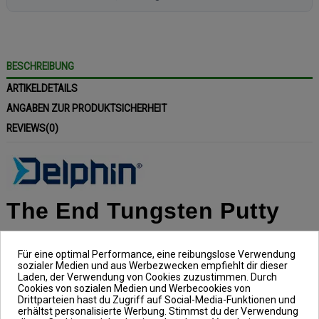
BESCHREIBUNG
ARTIKELDETAILS
ANGABEN ZUR PRODUKTSICHERHEIT
REVIEWS
(0)
The End Tungsten Putty
Inhalt: 5g
Für eine optimal Performance, eine reibungslose Verwendung
sozialer Medien und aus Werbezwecken empfiehlt dir dieser
Laden, der Verwendung von Cookies zuzustimmen. Durch
Beim The End Tungsten Putty, aus
Cookies von sozialen Medien und Werbecookies von
Drittparteien hast du Zugriff auf Social-Media-Funktionen und
dem Hause Delphin, handelt es sich
erhältst personalisierte Werbung. Stimmst du der Verwendung