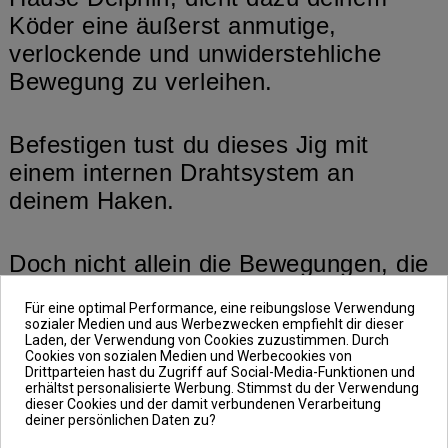
Köder eine äußerst anmutige,
verlockende und unwiderstehliche
Bewegung zu verleihen.
Befestigen tust du dieses Jig mit
einem internen Drahtsystem an
deinem Haken.
Doch nicht allein die Bewegungen, die
mit diesem Jig erzeugt werden,
Für eine optimal Performance, eine reibungslose Verwendung
gehören zu dessen Vorteilen. Nutzt du
sozialer Medien und aus Werbezwecken empfiehlt dir dieser
Laden, der Verwendung von Cookies zuzustimmen. Durch
nämlich dieses Jig in Kombination mit
Cookies von sozialen Medien und Werbecookies von
der idealen Hakengröße für deinen
Drittparteien hast du Zugriff auf Social-Media-Funktionen und
erhältst personalisierte Werbung. Stimmst du der Verwendung
Köder, so musst du nur noch die
dieser Cookies und der damit verbundenen Verarbeitung
deiner persönlichen Daten zu?
einzelnen Kopfgewichte nach Bedarf