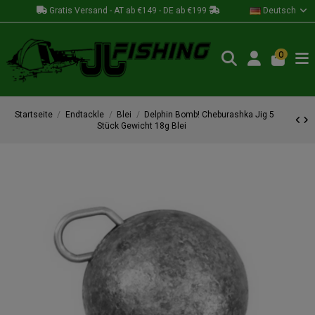
Gratis Versand - AT ab €149 - DE ab €199
Deutsch
0
Startseite
Endtackle
Blei
Delphin Bomb! Cheburashka Jig 5
Stück Gewicht 18g Blei