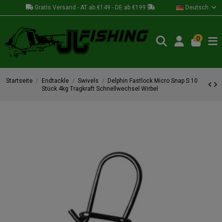
Gratis Versand - AT ab €149 - DE ab €199
Deutsch
0
Startseite
Endtackle
Swivels
Delphin Fastlock Micro Snap S 10
Stück 4kg Tragkraft Schnellwechsel Wirbel