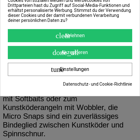
Cookies von sozialen Medien und Werbecookies von
wollen, ist dieser Schnellverschluss
Drittparteien hast du Zugriff auf Social-Media-Funktionen und
erhältst personalisierte Werbung. Stimmst du der Verwendung
Angelwirbel ein absolutes „Must Have“
dieser Cookies und der damit verbundenen Verarbeitung
deiner persönlichen Daten zu?
Auch besitzt der Fastlock Micro Snap
clear
Ablehnen
mit Absicht einen großen Bügel damit
sich der Gummiköder völlig frei entfalten
done_all
Akzeptieren
und seine ganze Beweglichkeit
tune
ausnutzen kann.
Einstellungen
Datenschutz- und Cookie-Richtlinie
Egal ob zum Jiggen oder Schleppangeln
mit Softbaits oder zum
Kunstköderangeln mit Wobbler, die
Micro Snaps sind ein zuverlässiges
Bindeglied zwischen Kunstköder und
Spinnschnur.