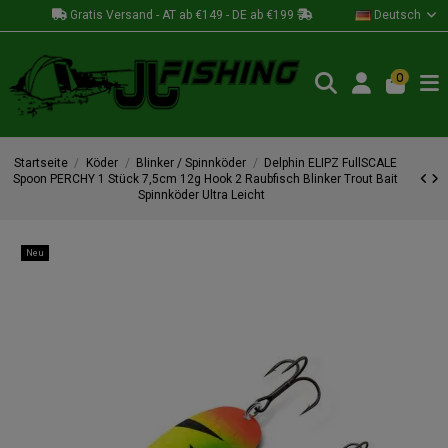
Gratis Versand - AT ab €149 - DE ab €199
Deutsch
0
Startseite
Köder
Blinker / Spinnköder
Delphin ELIPZ FullSCALE
Spoon PERCHY 1 Stück 7,5cm 12g Hook 2 Raubfisch Blinker Trout Bait
Spinnköder Ultra Leicht
Neu