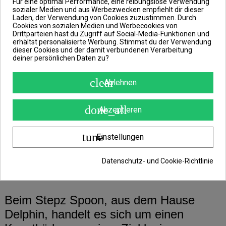
Für eine optimal Performance, eine reibungslose Verwendung
sozialer Medien und aus Werbezwecken empfiehlt dir dieser
Laden, der Verwendung von Cookies zuzustimmen. Durch
Cookies von sozialen Medien und Werbecookies von
BESCHREIBUNG
Drittparteien hast du Zugriff auf Social-Media-Funktionen und
erhältst personalisierte Werbung. Stimmst du der Verwendung
ARTIKELDETAILS
dieser Cookies und der damit verbundenen Verarbeitung
deiner persönlichen Daten zu?
ANGABEN ZUR PRODUKTSICHERHEIT
REVIEWS
(0)
clear
Ablehnen
done_all
Akzeptieren
ELIPZ FullSCALE Spoon
tune
Einstellungen
Sorte: Perchy, Größe: 7,5cm,
Datenschutz- und Cookie-Richtlinie
Gewicht: 12g
Beim Stepz Spoon, aus dem Hause
Delphin, handelt es sich um einen