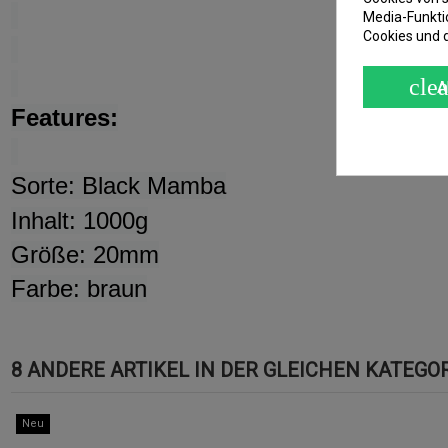
Media-Funkti
Cookies und 
clea
A
Features:
Sorte: Black Mamba
Inhalt: 1000g
Größe: 20mm
Farbe: braun
8 ANDERE ARTIKEL IN DER GLEICHEN KATEGOR
Neu