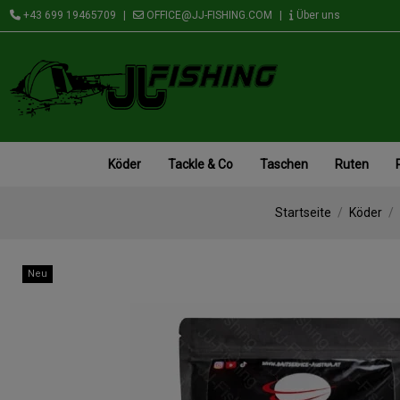
+43 699 19465709
|
OFFICE@JJ-FISHING.COM
|
Über uns
Köder
Tackle & Co
Taschen
Ruten
Startseite
Köder
Neu