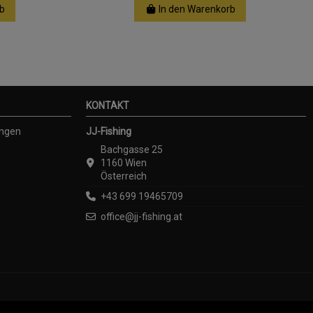
b
In den Warenkorb
KONTAKT
ungen
JJ-Fishing
Bachgasse 25
1160 Wien
Österreich
+43 699 19465709
office@jj-fishing.at