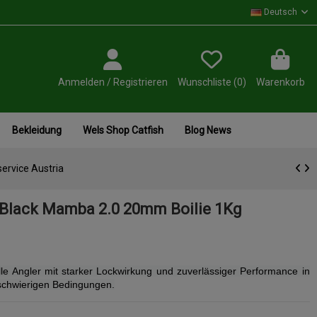
Deutsch
Anmelden / Registrieren
Wunschliste (
0
)
Warenkorb
Bekleidung
Wels Shop Catfish
Blog News
ervice Austria
Black Mamba 2.0 20mm Boilie 1Kg
le Angler mit starker Lockwirkung und zuverlässiger Performance in
schwierigen Bedingungen.