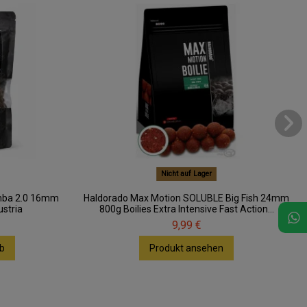
Nicht auf Lager
mba 2.0 16mm
Haldorado Max Motion SOLUBLE Big Fish 24mm
ustria
800g Boilies Extra Intensive Fast Action...
9,99 €
b
Produkt ansehen