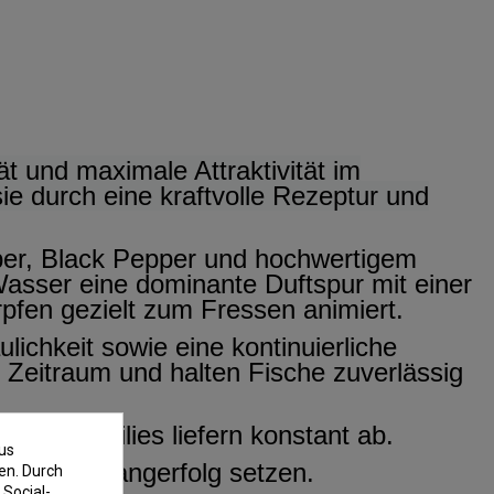
t und maximale Attraktivität im
e durch eine kraftvolle Rezeptur und
pper, Black Pepper und hochwertigem
Wasser eine dominante Duftspur mit einer
rpfen gezielt zum Fressen animiert.
ichkeit sowie eine kontinuierliche
n Zeitraum und halten Fische zuverlässig
amba Boilies liefern konstant ab.
us
haltigen Fangerfolg setzen.
en. Durch
 Social-