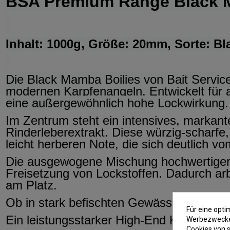
BSA Premium Range Black M
Inhalt: 1000g, Größe: 20mm, Sorte: B
Die Black Mamba Boilies von Bait Service
modernen Karpfenangeln. Entwickelt für 
eine außergewöhnlich hohe Lockwirkung.
Im Zentrum steht ein intensives, markan
Rinderleberextrakt. Diese würzig-scharfe
leicht herberen Note, die sich deutlich v
Die ausgewogene Mischung hochwertiger Inh
Freisetzung von Lockstoffen. Dadurch arbe
am Platz.
Ob in stark befischten Gewässern oder un
Für eine opt
Ein leistungsstarker High-End Köder für A
Werbezwecken
Cookies von s