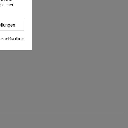
 dieser
ellungen
kie-Richtlinie