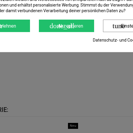
onen und erhältst personalisierte Werbung. Stimmst du der Verwendung
der damit verbundenen Verarbeitung deiner persönlichen Daten zu?
r
done_all
tune
blehnen
Akzeptieren
Einst
Datenschutz- und Coo
IE:
Neu