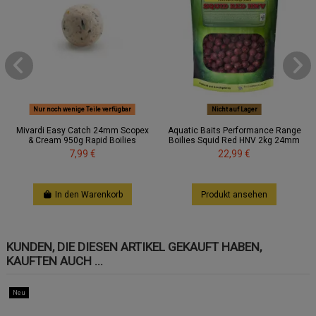
Nur noch wenige Teile verfügbar
Nicht auf Lager
Mivardi Easy Catch 24mm Scopex
Aquatic Baits Performance Range
& Cream 950g Rapid Boilies
Boilies Squid Red HNV 2kg 24mm
7,99 €
22,99 €
In den Warenkorb
Produkt ansehen
KUNDEN, DIE DIESEN ARTIKEL GEKAUFT HABEN,
KAUFTEN AUCH ...
Neu