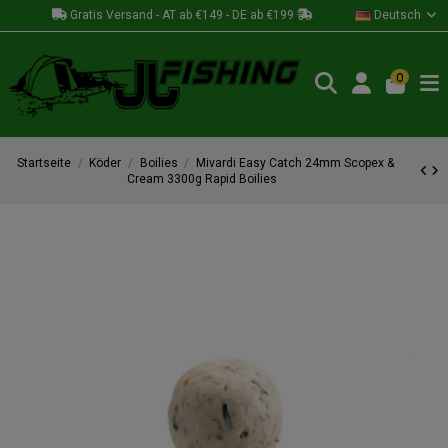
Gratis Versand - AT ab €149 - DE ab €199
Deutsch
0
Startseite
Köder
Boilies
Mivardi Easy Catch 24mm Scopex &
Cream 3300g Rapid Boilies