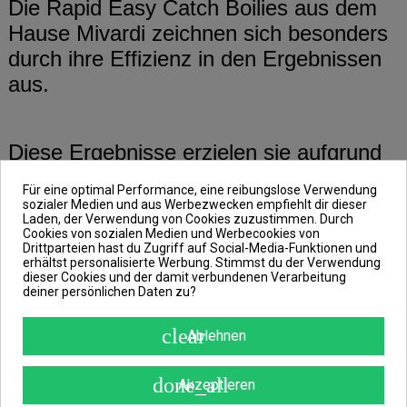
Die Rapid Easy Catch Boilies aus dem
Hause Mivardi zeichnen sich besonders
durch ihre Effizienz in den Ergebnissen
aus.
Diese Ergebnisse erzielen sie aufgrund
ihrer ausgewogenen Mischung und
Für eine optimal Performance, eine reibungslose Verwendung
langsamer, aber kontinuierlicher
sozialer Medien und aus Werbezwecken empfiehlt dir dieser
Laden, der Verwendung von Cookies zuzustimmen. Durch
Löslichkeit.
Cookies von sozialen Medien und Werbecookies von
Drittparteien hast du Zugriff auf Social-Media-Funktionen und
erhältst personalisierte Werbung. Stimmst du der Verwendung
dieser Cookies und der damit verbundenen Verarbeitung
Sorte: Scopex & Cream
deiner persönlichen Daten zu?
clear
Ablehnen
Scopex war schon immer der Favoriten
unter uns Anglern, genauso wie Cream.
done_all
Akzeptieren
Warum sollte man diese Geschmäcker