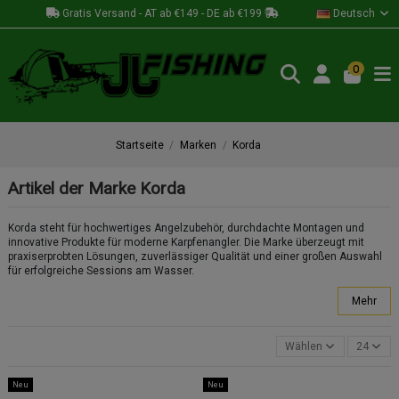
Gratis Versand - AT ab €149 - DE ab €199
Deutsch
0
Startseite
Marken
Korda
Artikel der Marke Korda
Korda steht für hochwertiges Angelzubehör, durchdachte Montagen und
innovative Produkte für moderne Karpfenangler. Die Marke überzeugt mit
praxiserprobten Lösungen, zuverlässiger Qualität und einer großen Auswahl
für erfolgreiche Sessions am Wasser.
Mehr
Wählen
24
Neu
Neu