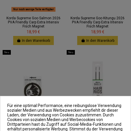
Nur noch wenige Teile verfügbar
Korda Supreme Goo Salmon 2026
Korda Supreme Goo Kitungu 2026
PVA Friendly Carp Extra Intensiv
PVA Friendly Carp Extra Intensiv
Fisch Magnet
Fisch Magnet
18,99 €
18,99 €
In den Warenkorb
In den Warenkorb
Neu
Neu
Für eine optimal Performance, eine reibungslose Verwendung
sozialer Medien und aus Werbezwecken empfiehlt dir dieser
Laden, der Verwendung von Cookies zuzustimmen. Durch
Cookies von sozialen Medien und Werbecookies von
Drittparteien hast du Zugriff auf Social-Media-Funktionen und
erhältst personalisierte Werbung. Stimmst du der Verwendung