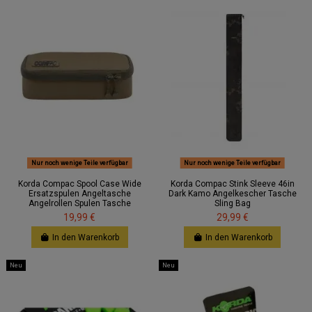
Nur noch wenige Teile verfügbar
Nur noch wenige Teile verfügbar
Korda Compac Spool Case Wide
Korda Compac Stink Sleeve 46in
Ersatzspulen Angeltasche
Dark Kamo Angelkescher Tasche
Angelrollen Spulen Tasche
Sling Bag
19,99 €
29,99 €
In den Warenkorb
In den Warenkorb
Neu
Neu