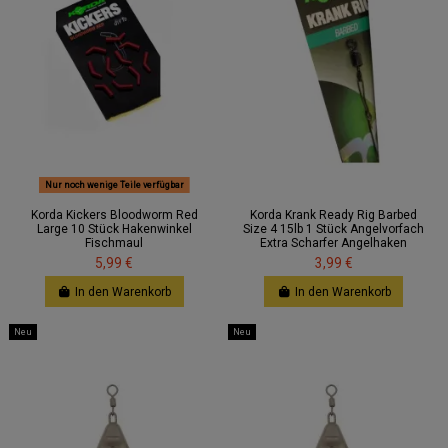
Nur noch wenige Teile verfügbar
Korda Kickers Bloodworm Red
Korda Krank Ready Rig Barbed
Large 10 Stück Hakenwinkel
Size 4 15lb 1 Stück Angelvorfach
Fischmaul
Extra Scharfer Angelhaken
5,99 €
3,99 €
In den Warenkorb
In den Warenkorb
Neu
Neu