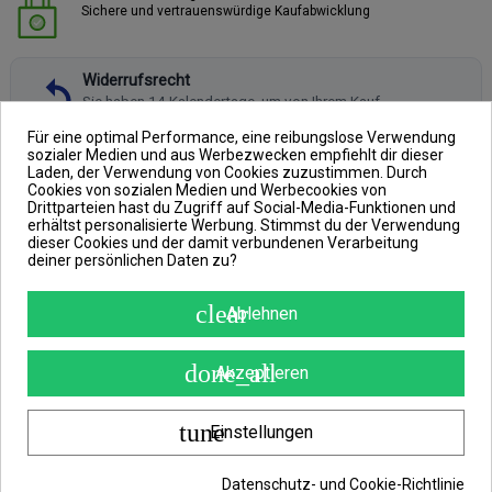
Sichere und vertrauenswürdige Kaufabwicklung
Widerrufsrecht
Sie haben 14 Kalendertage, um von Ihrem Kauf
zurückzutreten, ohne Angabe von Gründen.
Mehr erfahren
Für eine optimal Performance, eine reibungslose Verwendung
sozialer Medien und aus Werbezwecken empfiehlt dir dieser
Laden, der Verwendung von Cookies zuzustimmen. Durch
Cookies von sozialen Medien und Werbecookies von
Drittparteien hast du Zugriff auf Social-Media-Funktionen und
erhältst personalisierte Werbung. Stimmst du der Verwendung
BESCHREIBUNG
dieser Cookies und der damit verbundenen Verarbeitung
deiner persönlichen Daten zu?
ARTIKELDETAILS
ANGABEN ZUR PRODUKTSICHERHEIT
clear
Ablehnen
REVIEWS
(0)
done_all
Akzeptieren
tune
Einstellungen
PREDATOR Fluo Yellow
Datenschutz- und Cookie-Richtlinie