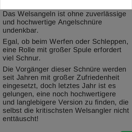
Dicke: 0,70mm, Inhalt: 400m
Das Welsangeln ist ohne zuverlässige
und hochwertige Angelschnüre
undenkbar.
Egal, ob beim Werfen oder Schleppen,
eine Rolle mit großer Spule erfordert
viel Schnur.
Die Vorgänger dieser Schnüre werden
seit Jahren mit großer Zufriedenheit
eingesetzt, doch letztes Jahr ist es
gelungen, eine noch hochwertigere
und langlebigere Version zu finden, die
selbst die kritischsten Welsangler nicht
enttäuscht!