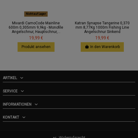
Nicht auf Lager
Mivardi CamoCode Mainline
Katran Synapse Tangerine 0,370
600m 0,305mm 9,9kg - Monofile
mm 8,77Kg 1000m Fishing Line
Angelschnur, Hauptschnur,...
Angelschnur Sinkend
19,99 €
19,99 €
Produkt ansehen
In den Warenkorb
ARTIKEL
SERVICE
INFORMATIONEN
KONTAKT
↩
Widerrufsrecht