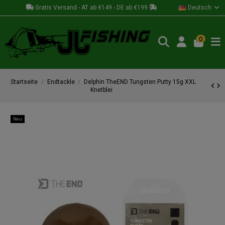
Gratis Versand - AT ab €149 - DE ab €199
Deutsch
0
Startseite
Endtackle
Delphin TheEND Tungsten Putty 15g XXL
Knetblei
Neu