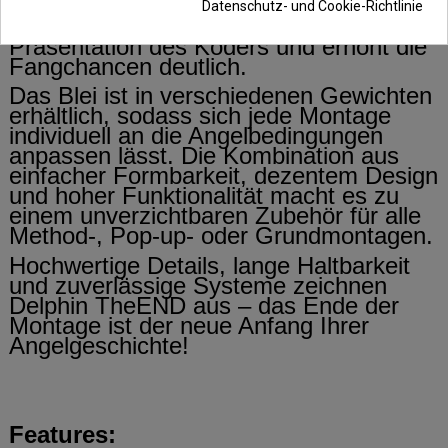
die Aufmerksamkeit vorsichtiger Fische.
Datenschutz- und Cookie-Richtlinie
Dies sorgt für eine besonders natürliche
Präsentation des Köders und erhöht die
Fangchancen deutlich.
Das Blei ist in verschiedenen Gewichten
erhältlich, sodass sich jede Montage
individuell an die Angelbedingungen
anpassen lässt. Die Kombination aus
einfacher Formbarkeit, dezentem Design
und hoher Funktionalität macht es zu
einem unverzichtbaren Zubehör für alle
Method-, Pop-up- oder Grundmontagen.
Hochwertige Details, lange Haltbarkeit
und zuverlässige Systeme zeichnen
Delphin TheEND aus – das Ende der
Montage ist der neue Anfang Ihrer
Angelgeschichte!
Features: