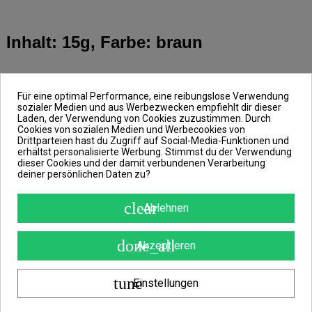
Inhalt: 15g, Farbe: braun
Das plastische Blei Delphin TheEND
Für eine optimal Performance, eine reibungslose Verwendung
überzeugt durch seine extrem leichte
sozialer Medien und aus Werbezwecken empfiehlt dir dieser
Formbarkeit, die eine einfache und
Laden, der Verwendung von Cookies zuzustimmen. Durch
präzise Handhabung bei allen
Cookies von sozialen Medien und Werbecookies von
Karpfenmontagen ermöglicht. Es ist
Drittparteien hast du Zugriff auf Social-Media-Funktionen und
erhältst personalisierte Werbung. Stimmst du der Verwendung
besonders vielseitig einsetzbar, vor
dieser Cookies und der damit verbundenen Verarbeitung
allem zur effektiven Beschwerung von
deiner persönlichen Daten zu?
Endmontagen beim Einsatz von Pop-up-
Ködern. Gleichzeitig kann das Blei
clear
Ablehnen
verwendet werden, um die
Einhakeigenschaften des Vorfachs zu
optimieren, sodass jeder Biss
done_all
Akzeptieren
zuverlässig umgesetzt wird.
Dank seiner neutralen braunen Farbe
tune
Einstellungen
verschmilzt das Blei nahezu unsichtbar
mit dem Gewässergrund und minimiert