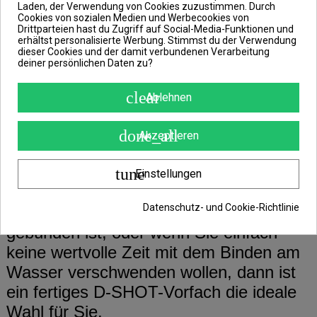
Hakengröße: 2, Länge: 100cm
Laden, der Verwendung von Cookies zuzustimmen. Durch
Cookies von sozialen Medien und Werbecookies von
Drittparteien hast du Zugriff auf Social-Media-Funktionen und
erhältst personalisierte Werbung. Stimmst du der Verwendung
Die Drop-Shot-Spinnfischen-Technik ist
dieser Cookies und der damit verbundenen Verarbeitung
deiner persönlichen Daten zu?
vor allem beim Angeln auf Barsch,
Zander, aber auch auf andere
clear
Ablehnen
Raubfische sehr beliebt.
Die Grundlage dieser Technik ist eine
done_all
Akzeptieren
richtig montierte Montage mit einem
speziellen Knoten, der den Haken am
tune
Einstellungen
Vorfach befestigt. Wenn Sie sicher sein
Datenschutz- und Cookie-Richtlinie
wollen, dass Ihre Montage richtig
gebunden ist, oder wenn Sie einfach
keine wertvolle Zeit mit dem Binden am
Wasser verschwenden wollen, dann ist
ein fertiges D-SHOT-Vorfach die ideale
Wahl für Sie.