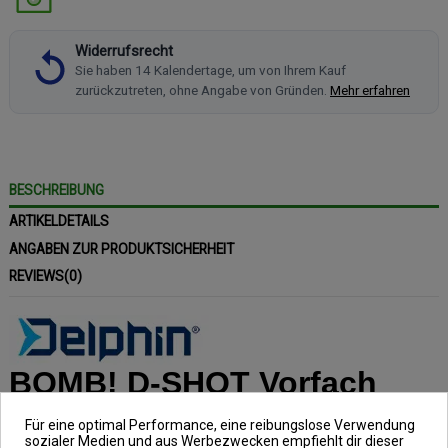
Widerrufsrecht
Sie haben 14 Kalendertage, um von Ihrem Kauf
zurückzutreten, ohne Angabe von Gründen.
Mehr erfahren
BESCHREIBUNG
ARTIKELDETAILS
ANGABEN ZUR PRODUKTSICHERHEIT
REVIEWS
(0)
BOMB! D-SHOT Vorfach
Inhalt: 5 Stück, Schnur: 0,20mm,
Für eine optimal Performance, eine reibungslose Verwendung
sozialer Medien und aus Werbezwecken empfiehlt dir dieser