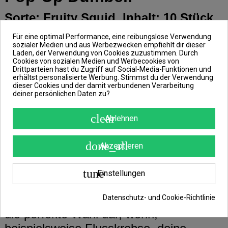
Sorte: Fruity Squid, Inhalt: 10 Stück,
Größe: 8mm, Farbe: pink
Für eine optimal Performance, eine reibungslose Verwendung
sozialer Medien und aus Werbezwecken empfiehlt dir dieser
Laden, der Verwendung von Cookies zuzustimmen. Durch
Cookies von sozialen Medien und Werbecookies von
Bei den Pop-Up Dumbell, aus dem
Drittparteien hast du Zugriff auf Social-Media-Funktionen und
Hause Korda, handelt es sich um Fake
erhältst personalisierte Werbung. Stimmst du der Verwendung
dieser Cookies und der damit verbundenen Verarbeitung
Baits, die zum Fischen als Pop-Up
deiner persönlichen Daten zu?
konzipiert sind.
clear
Ablehnen
Bei der Herstellung dieser Kunstköder
done_all
Akzeptieren
wurde das Aroma in den Kunststoff
eingearbeitet.
tune
Einstellungen
Diese auftreibenden Fake Baits stellen
Datenschutz- und Cookie-Richtlinie
die perfekte Wahl dar, wenn,