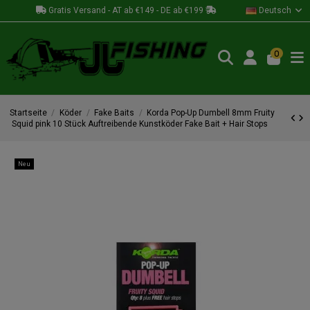
Gratis Versand - AT ab €149 - DE ab €199
Deutsch
0
Startseite
Köder
Fake Baits
Korda Pop-Up Dumbell 8mm Fruity
Squid pink 10 Stück Auftreibende Kunstköder Fake Bait + Hair Stops
Neu