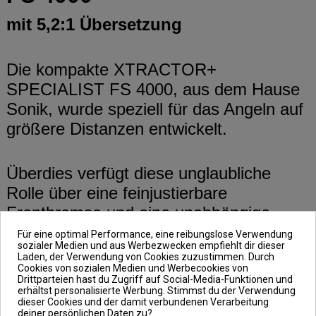
mit 5,2:1 Übersetzung
Die kompakte XTRACTOR+
SPECIALIST FS 4000, aus dem Hause
Sonik, wurde speziell für das Angeln auf
größere Distanzen entwickelt.
Überdies verfügt diese unglaubliche
Rolle über eine feinjustierbare
Frontbremse und eine unabhängige
Freilaufbremse. Durch die unabhängige
Für eine optimal Performance, eine reibungslose Verwendung
sozialer Medien und aus Werbezwecken empfiehlt dir dieser
Freilaufbremse hast du Kontrolle im Drill
Laden, der Verwendung von Cookies zuzustimmen. Durch
und im Freilaufmodus.
Cookies von sozialen Medien und Werbecookies von
Drittparteien hast du Zugriff auf Social-Media-Funktionen und
erhältst personalisierte Werbung. Stimmst du der Verwendung
dieser Cookies und der damit verbundenen Verarbeitung
deiner persönlichen Daten zu?