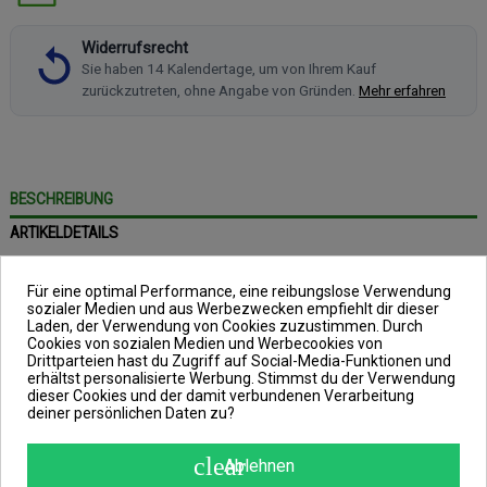
Widerrufsrecht
Sie haben 14 Kalendertage, um von Ihrem Kauf
zurückzutreten, ohne Angabe von Gründen.
Mehr erfahren
BESCHREIBUNG
ARTIKELDETAILS
ANGABEN ZUR PRODUKTSICHERHEIT
Für eine optimal Performance, eine reibungslose Verwendung
REVIEWS
(0)
sozialer Medien und aus Werbezwecken empfiehlt dir dieser
Laden, der Verwendung von Cookies zuzustimmen. Durch
Cookies von sozialen Medien und Werbecookies von
Drittparteien hast du Zugriff auf Social-Media-Funktionen und
erhältst personalisierte Werbung. Stimmst du der Verwendung
dieser Cookies und der damit verbundenen Verarbeitung
deiner persönlichen Daten zu?
Neon Runner 5000 – 4
Kugellager
clear
Ablehnen