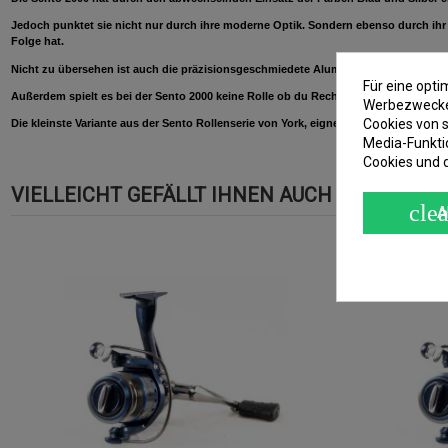
Jedoch punktet sie nicht nur durch ihre moderne Optik. Sondern ebenso durch ihr 
Folge hat.
Nicht zu übersehen ist auch die präzisionsgeschmiedete Aluminiumspule mit doppe
Für eine opt
Außerdem spielt es bei der Sento 2000 keine Rolle ob du Rechtshänder oder Linkshä
Werbezwecken
Cookies von s
Die kleinste Variante aus der Sento Rollenserie von York, eignet sich besonders 
Media-Funkti
Cookies und 
VIELLEICHT GEFÄLLT IHNEN AUCH
clea
A