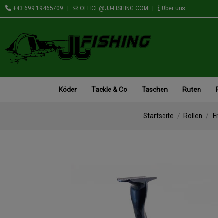
+43 699 19465709
|
OFFICE@JJ-FISHING.COM
|
Über uns
Köder
Tackle & Co
Taschen
Ruten
Startseite
Rollen
F