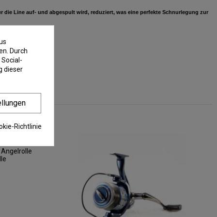
 die Line auf- und abgespult wird, reduziert, was eine perfekte Schnurlegung zur
us
ken Seite montieren.
en. Durch
 Social-
 dieser
ellungen
kie-Richtlinie
Angelrolle
lle