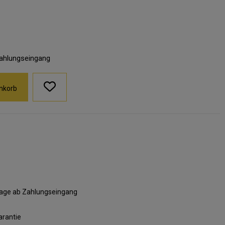
Zahlungseingang
nkorb
ktage ab Zahlungseingang
arantie