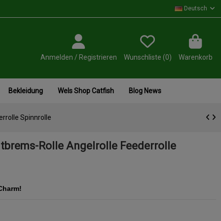
Deutsch
Anmelden / Registrieren
Wunschliste (
0
)
Warenkorb
Bekleidung
Wels Shop Catfish
Blog News
rrolle Spinnrolle
tbrems-Rolle Angelrolle Feederrolle
 Charm!