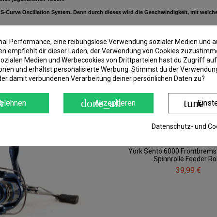
S-Curve Oscillation System. Denn durch dieses wird die Geschwindigkeit, mit welcher
lter Eloxierung.
imal Performance, eine reibungslose Verwendung sozialer Medien und a
nder bist. Die Kurbel lässt sich nämlich sowohl auf der rechten als auch auf der lin
 empfiehlt dir dieser Laden, der Verwendung von Cookies zuzustimm
ozialen Medien und Werbecookies von Drittparteien hast du Zugriff auf
gut für das Match-Angeln und das Fischen mit einem Schwimmer.
onen und erhältst personalisierte Werbung. Stimmst du der Verwendung
der damit verbundenen Verarbeitung deiner persönlichen Daten zu?
r
done_all
tune
blehnen
Akzeptieren
Einst
Datenschutz- und Coo
York Sento 6000 Frontbrems 
Spinnrolle Feeder Ro
39,99 €