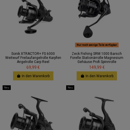
Nur noch wenige Teile verfügbar
Sonik XTRACTOR+ FS 6000
Zeck Fishing SRM 1000 Barsch
Weitwurf Freilaufangelrolle Karpfen
Forelle Stationärrolle Magnesium
Angelrolle Carp Reel
Gehäuse Profi Spinnrolle
69,99 €
149,99 €
In den Warenkorb
In den Warenkorb
Neu
Neu