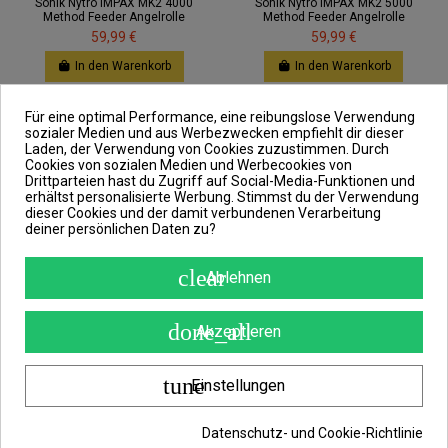
Sonik Nytro IMPAX MK2 4000
Sonik Nytro IMPAX MK2 5000
Method Feeder Angelrolle
Method Feeder Angelrolle
59,99 €
59,99 €
In den Warenkorb
In den Warenkorb
Neu
Neu
Für eine optimal Performance, eine reibungslose Verwendung
sozialer Medien und aus Werbezwecken empfiehlt dir dieser
Laden, der Verwendung von Cookies zuzustimmen. Durch
Cookies von sozialen Medien und Werbecookies von
Drittparteien hast du Zugriff auf Social-Media-Funktionen und
erhältst personalisierte Werbung. Stimmst du der Verwendung
dieser Cookies und der damit verbundenen Verarbeitung
deiner persönlichen Daten zu?
clear
Ablehnen
done_all
Akzeptieren
Nur noch wenige Teile verfügbar
Nur noch wenige Teile verfügbar
tune
Einstellungen
Delphin CarbonIX 1T 1000 Carbon
Sonik TURBOSPOD 14000 Spod
Angelrolle Spinnrolle Profi Fishing
Angelrolle 145cm Schnureinzug
Reel
Ultra Long Cast inkl. GRATIS...
Datenschutz- und Cookie-Richtlinie
49,99 €
99,99 €