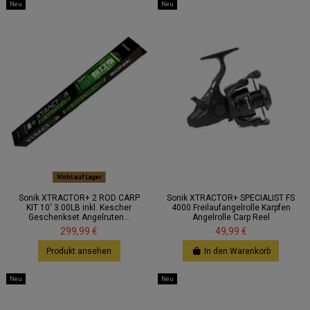
Neu
Neu
Nicht auf Lager
Sonik XTRACTOR+ 2 ROD CARP
Sonik XTRACTOR+ SPECIALIST FS
KIT 10' 3.00LB inkl. Kescher
4000 Freilaufangelrolle Karpfen
Geschenkset Angelruten...
Angelrolle Carp Reel
299,99 €
49,99 €
Produkt ansehen
In den Warenkorb
Neu
Neu