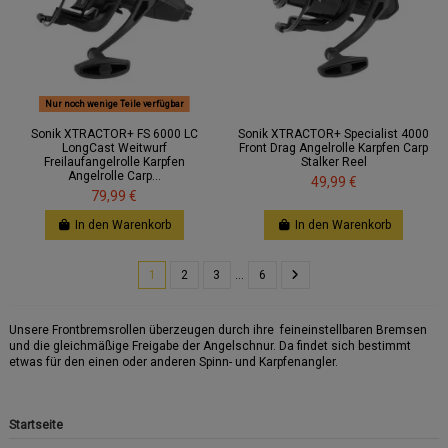
Nur noch wenige Teile verfügbar
Sonik XTRACTOR+ FS 6000 LC
Sonik XTRACTOR+ Specialist 4000
LongCast Weitwurf
Front Drag Angelrolle Karpfen Carp
Freilaufangelrolle Karpfen
Stalker Reel
Angelrolle Carp...
49,99 €
79,99 €
In den Warenkorb
In den Warenkorb
1
2
3
…
6
Unsere Frontbremsrollen überzeugen durch ihre feineinstellbaren Bremsen
und die gleichmäßige Freigabe der Angelschnur. Da findet sich bestimmt
etwas für den einen oder anderen Spinn- und Karpfenangler.
Startseite