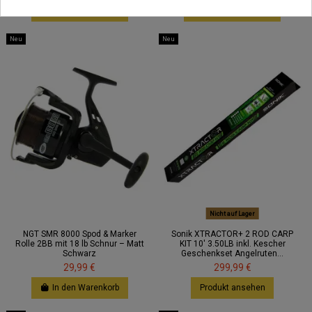
In den Warenkorb
In den Warenkorb
Neu
Neu
Nicht auf Lager
NGT SMR 8000 Spod & Marker
Sonik XTRACTOR+ 2 ROD CARP
Rolle 2BB mit 18 lb Schnur – Matt
KIT 10' 3.50LB inkl. Kescher
Schwarz
Geschenkset Angelruten...
29,99 €
299,99 €
In den Warenkorb
Produkt ansehen