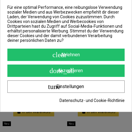
Für eine optimal Performance, eine reibungslose Verwendung
Neu
Neu
sozialer Medien und aus Werbezwecken empfiehlt dir dieser
Laden, der Verwendung von Cookies zuzustimmen. Durch
Cookies von sozialen Medien und Werbecookies von
Drittparteien hast du Zugriff auf Social-Media-Funktionen und
erhältst personalisierte Werbung. Stimmst du der Verwendung
dieser Cookies und der damit verbundenen Verarbeitung
deiner persönlichen Daten zu?
clear
Ablehnen
done_all
Akzeptieren
tune
Nur noch wenige Teile verfügbar
Einstellungen
Korda Shrink Tube Weed 1,2mm 8
Korda Shrink Tube Silt 1,6 mm 8
Stück Schrumpfschlauch
Stück Schrumpfschlauch
Datenschutz- und Cookie-Richtlinie
4,99 €
4,99 €
In den Warenkorb
In den Warenkorb
Neu
Neu