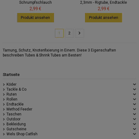
Schrumpfschlauch
2,3mm - Rigtube, Endtackle
2,99 €
2,99 €
Produkt ansehen
Produkt ansehen
1
2
Tarnung, Schutz, Knotenfixierung in Einem. Diese 3 Eigenschaften
beschreiben Tubes & Shrink Tubes am Besten!
Startseite
Köder
Tackle & Co
Ruten
Rollen
Endtackle
Method Feeder
Taschen
Outdoor
Bekleidung
Gutscheine
Wels Shop Catfish