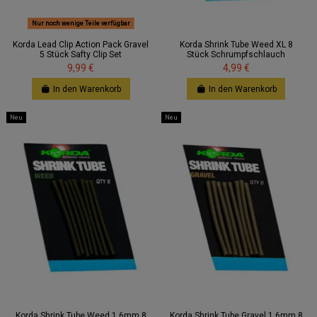
Nur noch wenige Teile verfügbar
Korda Lead Clip Action Pack Gravel
Korda Shrink Tube Weed XL 8
5 Stück Safty Clip Set
Stück Schrumpfschlauch
9,99 €
4,99 €
In den Warenkorb
In den Warenkorb
Neu
Neu
Korda Shrink Tube Weed 1,6mm 8
Korda Shrink Tube Gravel 1,6mm 8