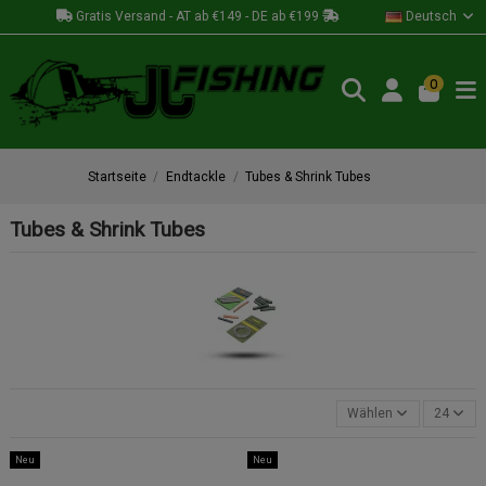
Gratis Versand - AT ab €149 - DE ab €199
Deutsch
0
Startseite
Endtackle
Tubes & Shrink Tubes
Tubes & Shrink Tubes
Wählen
24
Neu
Neu