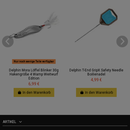
Nur noch wenige Teile verfügbar
Delphin Mora Löffel Blinker 30g
Delphin T-End GripX Safety Needle
Hakengröße 4 Wamp Weitwurf
Boilienadel
Edition
4,99 €
6,99 €
In den Warenkorb
In den Warenkorb
ARTIKEL