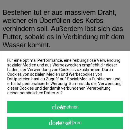
Bestehen tut er aus massivem Draht,
welcher ein Überfüllen des Korbs
verhindern soll. Außerdem löst sich das
Futter, sobald es in Verbindung mit dem
Wasser kommt.
Für eine optimal Performance, eine reibungslose Verwendung
Am Boden des Futterkorbs befinden sich
sozialer Medien und aus Werbezwecken empfiehlt dir dieser
Laden, der Verwendung von Cookies zuzustimmen. Durch
4 spitze Vorsprünge, die dafür sorgen,
Cookies von sozialen Medien und Werbecookies von
dass der Korb besser am Boden haftet
Drittparteien hast du Zugriff auf Social-Media-Funktionen und
erhältst personalisierte Werbung. Stimmst du der Verwendung
und sich nicht so leicht von hungrigen
dieser Cookies und der damit verbundenen Verarbeitung
deiner persönlichen Daten zu?
Fischen oder der Flussströmung
verschieben lässt.
clear
Ablehnen
Auch ist der Futterkorb mit einem Wirbel
done_all
Akzeptieren