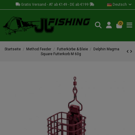
Gratis Versand - AT ab €149 - DE ab €199
Deutsch
0
Startseite
Method Feeder
Futterkörbe & Bleie
Delphin Magma
Square Futterkorb M 60g