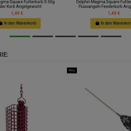
gma Square Futterkorb S 50g
Delphin Magma Square Futte
der Korb Angelgewicht
Flussangeln Feederkorb Ang
1,49 €
1,49 €
In den Warenkorb
In den Warenkor
IE:
Neu