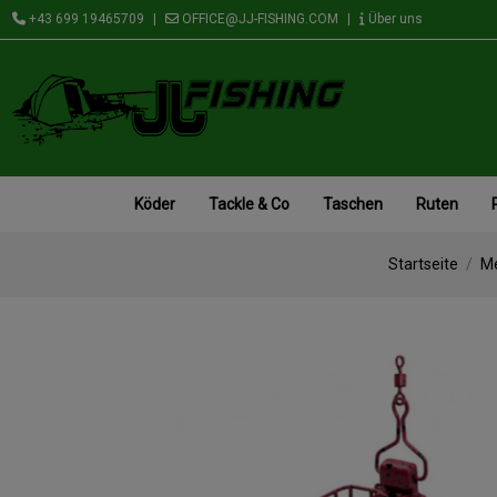
+43 699 19465709
|
OFFICE@JJ-FISHING.COM
|
Über uns
Köder
Tackle & Co
Taschen
Ruten
Startseite
Me