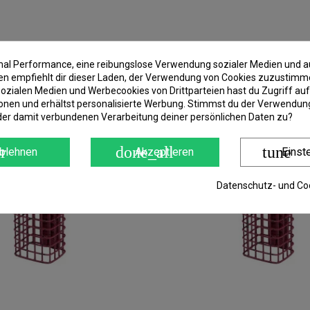
imal Performance, eine reibungslose Verwendung sozialer Medien und a
 empfiehlt dir dieser Laden, der Verwendung von Cookies zuzustimm
ozialen Medien und Werbecookies von Drittparteien hast du Zugriff auf
onen und erhältst personalisierte Werbung. Stimmst du der Verwendung
der damit verbundenen Verarbeitung deiner persönlichen Daten zu?
r
done_all
tune
blehnen
Akzeptieren
Einst
Datenschutz- und Coo