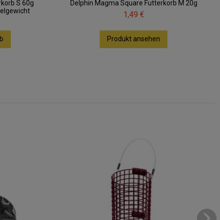
rkorb S 60g
Delphin Magma Square Futterkorb M 20g
elgewicht
1,49 €
b
Produkt ansehen