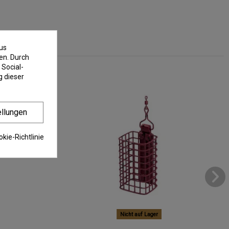
us
en. Durch
 Social-
 dieser
ellungen
kie-Richtlinie
Nicht auf Lager