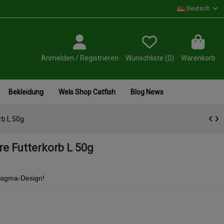
Deutsch
Anmelden / Registrieren
Wunschliste (
0
)
Warenkorb
Bekleidung
Wels Shop Catfish
Blog News
b L 50g
e Futterkorb L 50g
Magma-Design!