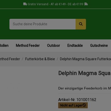
Gratis Versand - AT ab €149 - DE ab €199
Rollen
Method Feeder
Outdoor
Endtackle
Gutscheine
thod Feeder
Futterkörbe & Bleie
Delphin Magma Square Futterkor
Delphin Magma Squar
Der einzigartige Feederkorb im 
Artikel-Nr.
101001162
Nicht auf Lager