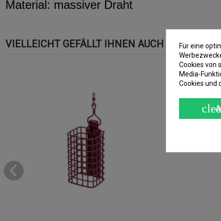
Material: massiver Draht
VIELLEICHT GEFÄLLT IHNEN AUCH
Für eine opt
Werbezwecken
Cookies von s
Media-Funkti
Cookies und 
clea
A