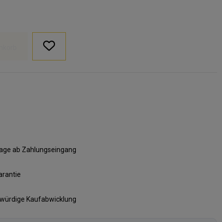
nkorb
ktage ab Zahlungseingang
arantie
swürdige Kaufabwicklung