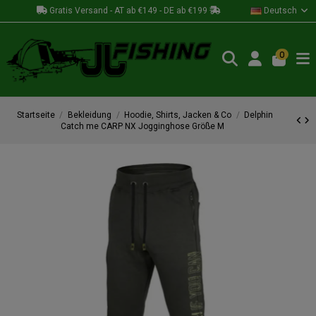
Gratis Versand - AT ab €149 - DE ab €199
Deutsch
0
Startseite
Bekleidung
Hoodie, Shirts, Jacken & Co
Delphin
Catch me CARP NX Jogginghose Größe M