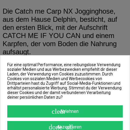
Die Catch me Carp NX Jogginghose,
aus dem Hause Delphin, besticht, auf
den ersten Blick, mit der Aufschrift
CATCH ME IF YOU CAN und einem
Karpfen, der vom Boden die Nahrung
aufsaugt.
Für eine optimal Performance, eine reibungslose Verwendung
Doch sie bietet dir auch den maximalen
sozialer Medien und aus Werbezwecken empfiehlt dir dieser
Laden, der Verwendung von Cookies zuzustimmen. Durch
Komfort beim Tragen. Denn ihr Stoff ist
Cookies von sozialen Medien und Werbecookies von
Drittparteien hast du Zugriff auf Social-Media-Funktionen und
ausreichend dehnbar, weich und warm.
erhältst personalisierte Werbung. Stimmst du der Verwendung
dieser Cookies und der damit verbundenen Verarbeitung
Außerdem verfügt diese Jogginghose
deiner persönlichen Daten zu?
auch über einen breiten und elastischen
Gummizug in der Taille, der sich perfekt
clear
Ablehnen
an deine Figur anpasst. Sollte sie
dennoch etwas rutschen so wirkt ihr
done_all
Akzeptieren