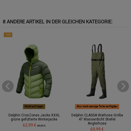
8 ANDERE ARTIKEL IN DER GLEICHEN KATEGORIE:
-10%
Nicht auf Lager
Nur noch wenige Teile verfügbar
Delphin CrosZones Jacke XXXL
Delphin CLASSA Wathose Größe
grüne gefütterte Winterjacke
47 Wasserdicht Stiefel
Anglerhose
62,99 €
69,99 €
69,99 €