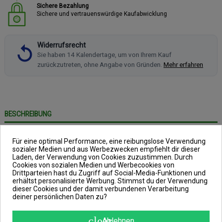
Sichere Bezahlung
Sichere und vertrauenswürdige Kaufabwicklung
Widerrufsrecht
Sie haben 14 Kalendertage, um von Ihrem Kauf
zurückzutreten, ohne Angabe von Gründen.
Mehr erfahren
BESCHREIBUNG
ARTIKELDETAILS
Für eine optimal Performance, eine reibungslose Verwendung
ANGABEN ZUR PRODUKTSICHERHEIT
sozialer Medien und aus Werbezwecken empfiehlt dir dieser
Laden, der Verwendung von Cookies zuzustimmen. Durch
REVIEWS
(0)
Cookies von sozialen Medien und Werbecookies von
Drittparteien hast du Zugriff auf Social-Media-Funktionen und
erhältst personalisierte Werbung. Stimmst du der Verwendung
dieser Cookies und der damit verbundenen Verarbeitung
deiner persönlichen Daten zu?
LOGOS T-Shirt
clear
Ablehnen