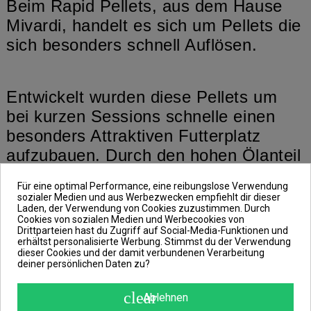
Beim Rapid Pellets, aus dem Hause
Mivardi, handelt es sich um Pellets die
sich besonders schnell Auflösen.
Entwickelt wurden diese Pellets um
bei kurzen Sessions schnelle einen
besonders Attraktiven Futterplatz
aufzubauen. Durch den hohen Ölanteil
dieser Pellets verteilst sich das Aroma
Für eine optimal Performance, eine reibungslose Verwendung
schnell in einem großen Bereich.
sozialer Medien und aus Werbezwecken empfiehlt dir dieser
Laden, der Verwendung von Cookies zuzustimmen. Durch
Hierbei ist allerdings auch zu
Cookies von sozialen Medien und Werbecookies von
beachten, dass die Wassertemperatur
Drittparteien hast du Zugriff auf Social-Media-Funktionen und
erhältst personalisierte Werbung. Stimmst du der Verwendung
ebenso eine Rolle spielt wie ob es sich
dieser Cookies und der damit verbundenen Verarbeitung
deiner persönlichen Daten zu?
um ein Stehendes- oder um ein Fließ-
Gewässer handelt.
clear
Ablehnen