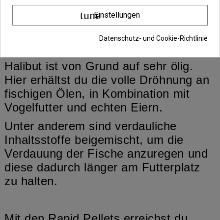
Wasser schnell aufzulösen.
tune
Einstellungen
Sorte: Black Halibut
Datenschutz- und Cookie-Richtlinie
Halibut ist von Grund auf sehr ölig.
Hier erhältst du die volle Dröhnung an
fischigen Ölen, in Kombination mit
Vogelfutter und echten Eiern.
Unter anderem sind verdauliche
Inhaltsstoffe beigemischt, um die
Verdauung der Fische anzuregen und
diese dadurch länger am Futterplatz
zu halten.
Mit den Rapid Pellets erreichst du