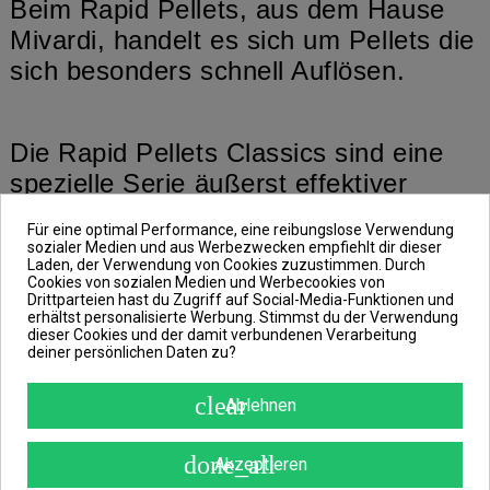
Beim Rapid Pellets, aus dem Hause
Mivardi, handelt es sich um Pellets die
sich besonders schnell Auflösen.
Die Rapid Pellets Classics sind eine
spezielle Serie äußerst effektiver
Pellets. In der Herstellung wird auf
Für eine optimal Performance, eine reibungslose Verwendung
zusätzliche Aromen verzichtet um so
sozialer Medien und aus Werbezwecken empfiehlt dir dieser
Laden, der Verwendung von Cookies zuzustimmen. Durch
das bereits vorhandene starke
Cookies von sozialen Medien und Werbecookies von
Drittparteien hast du Zugriff auf Social-Media-Funktionen und
natürliche Aroma der Inhaltsstoffe
erhältst personalisierte Werbung. Stimmst du der Verwendung
nicht zu verändern. So entstand ein
dieser Cookies und der damit verbundenen Verarbeitung
deiner persönlichen Daten zu?
hochwertiger schnell zerfallender
Pellet mit natürlichem Geschmack und
clear
Ablehnen
perfekter Verdaulichkeit.
done_all
Akzeptieren
Die Rapid Pellets beginnen sich im