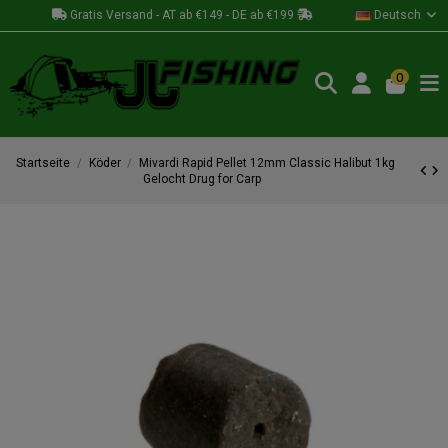
Gratis Versand - AT ab €149 - DE ab €199
Deutsch
0
Startseite
Köder
Mivardi Rapid Pellet 12mm Classic Halibut 1kg
Gelocht Drug for Carp