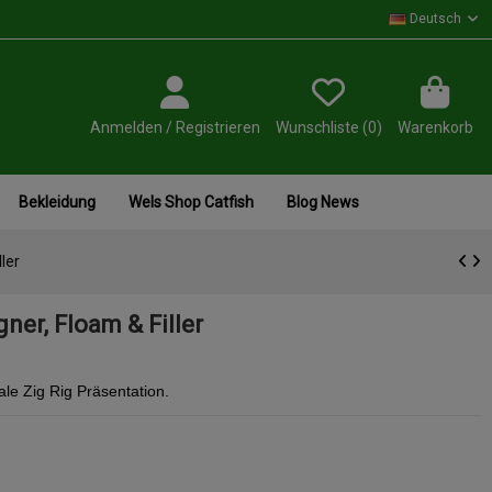
Deutsch
Anmelden / Registrieren
Wunschliste (
0
)
Warenkorb
Bekleidung
Wels Shop Catfish
Blog News
ler
gner, Floam & Filler
ale Zig Rig Präsentation.