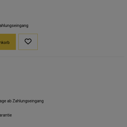
Zahlungseingang
nkorb
ktage ab Zahlungseingang
arantie