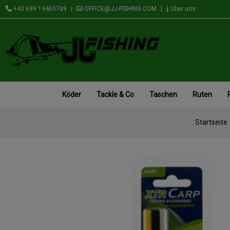
+43 699 19465709
|
OFFICE@JJ-FISHING.COM
|
Über uns
Köder
Tackle & Co
Taschen
Ruten
Startseite