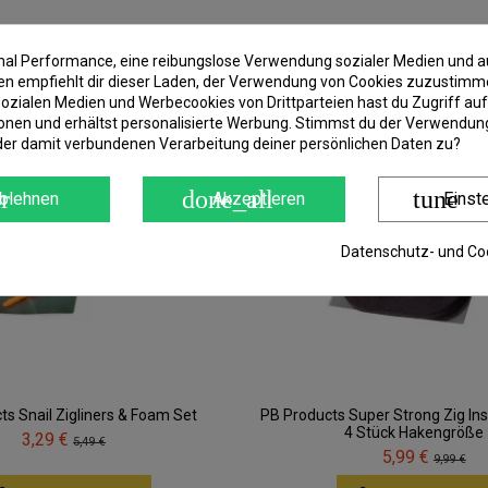
imal Performance, eine reibungslose Verwendung sozialer Medien und a
Sonderpreis!
 empfiehlt dir dieser Laden, der Verwendung von Cookies zuzustimm
-40%
ozialen Medien und Werbecookies von Drittparteien hast du Zugriff auf
onen und erhältst personalisierte Werbung. Stimmst du der Verwendung
der damit verbundenen Verarbeitung deiner persönlichen Daten zu?
r
done_all
tune
blehnen
Akzeptieren
Einst
Datenschutz- und Coo
ts Snail Zigliners & Foam Set
PB Products Super Strong Zig In
4 Stück Hakengröße
3,29 €
5,49 €
5,99 €
9,99 €