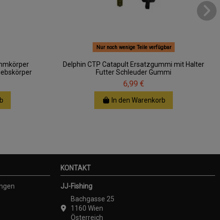
Nur noch wenige Teile verfügbar
immkörper
Delphin CTP Catapult Ersatzgummi mit Halter
iebskörper
Futter Schleuder Gummi
6,99 €
b
In den Warenkorb
KONTAKT
ungen
JJ-Fishing
Bachgasse 25
1160 Wien
Österreich