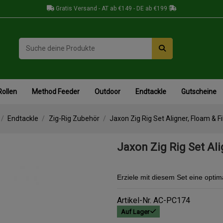
Gratis Versand - AT ab €149 - DE ab €199
Rollen
Method Feeder
Outdoor
Endtackle
Gutscheine
Endtackle
Zig-Rig Zubehör
Jaxon Zig Rig Set Aligner, Floam & Fil
Jaxon Zig Rig Set Ali
Erziele mit diesem Set eine optim
Artikel-Nr.
AC-PC174
Auf Lager