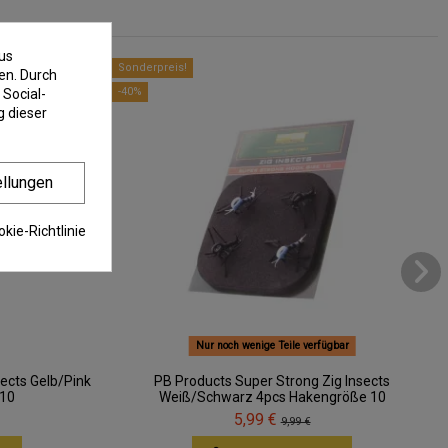
us
Sonderpreis!
en. Durch
-40%
 Social-
 dieser
ellungen
kie-Richtlinie
Nur noch wenige Teile verfügbar
sects Gelb/Pink
PB Products Super Strong Zig Insects
 10
Weiß/Schwarz 4pcs Hakengröße 10
5,99 €
9,99 €