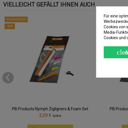
VIELLEICHT GEFÄLLT IHNEN AUCH
Für eine opt
Sonderpreis!
Sonderpreis!
Werbezwecken
-40%
-40%
Cookies von s
Media-Funkti
Cookies und 
clea
A
PB Products Nymph Zigligners & Foam Set
PB Produc
3,29 €
5,49 €