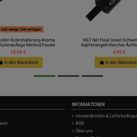
 noch wenige Teile verfügbar
eeder Rutenhalterung Atoma
NGT Net Float Green Schw
Rutenauflage Method Feeder
Kapfenangeln Kescher Auftr
14,99 €
4,99 €
In den Warenkorb
In den Warenkor
INFORMATIONEN
Versandkosten & Lieferbeding
eich
AGB
Über uns