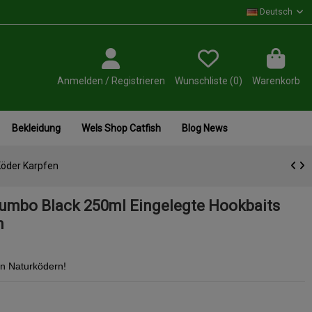
Deutsch
Anmelden / Registrieren
Wunschliste (
0
)
Warenkorb
Bekleidung
Wels Shop Catfish
Blog News
Köder Karpfen
Jumbo Black 250ml Eingelegte Hookbaits
n
en Naturködern!