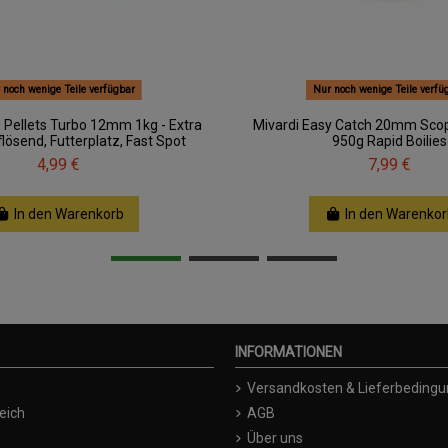
 noch wenige Teile verfügbar
Nur noch wenige Teile verfü
d Pellets Turbo 12mm 1kg - Extra
Mivardi Easy Catch 20mm Sco
lösend, Futterplatz, Fast Spot
950g Rapid Boilies
4,99 €
7,99 €
In den Warenkorb
In den Warenkor
INFORMATIONEN
Versandkosten & Lieferbeding
eich
AGB
Über uns