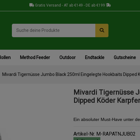
Gratis Versand - AT ab €149 - DE ab €199
Rollen
Method Feeder
Outdoor
Endtackle
Gutscheine
Mivardi Tigernüsse Jumbo Black 250ml Eingelegte Hookbaits Dipped 
Mivardi Tigernüsse 
Dipped Köder Karpfe
Ein absoluter Must-Have unter d
Artikel-Nr.
M-RAPATNJUB02