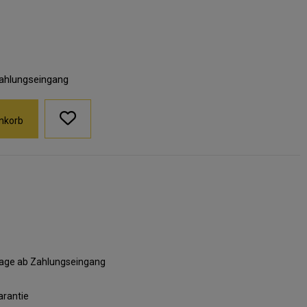
Zahlungseingang
nkorb
ktage ab Zahlungseingang
arantie