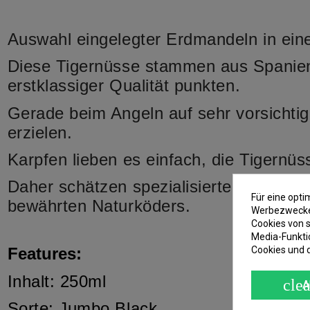
Auswahl eingelegter Erdmandeln in einer
Diese Tigernüsse stammen aus Spanien
erstklassiger Qualität punkten.
Gerade beim Angeln auf sehr vorsichtig
erzielen.
Karpfen lieben es einfach, die Tigern
Daher schätzen spezialisierte Karpfenan
Für eine opt
bewährten Naturköders.
Werbezwecken
Cookies von s
Media-Funkti
Cookies und 
Features:
Inhalt: 250ml
clea
A
Sorte: Jumbo Black