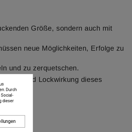
ruckenden Größe, sondern auch mit
rnüssen neue Möglichkeiten, Erfolge zu
eln und zu zerquetschen.
ktivität und Lockwirkung dieses
us
en. Durch
 Social-
 dieser
ellungen