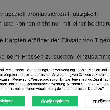
 speziell aromatisierten Flüssigkeit.
 und können nicht nur mit einer beeind
e Karpfen eröffnet der Einsatz von Tige
üsse beim Fressen zu suchen, einzusamm
gler immer wieder die unglaubliche Attra
imal Performance, eine reibungslose Verwendung sozialer Medien und a
 empfiehlt dir dieser Laden, der Verwendung von Cookies zuzustimm
ozialen Medien und Werbecookies von Drittparteien hast du Zugriff auf
onen und erhältst personalisierte Werbung. Stimmst du der Verwendung
der damit verbundenen Verarbeitung deiner persönlichen Daten zu?
r
done_all
tune
blehnen
Akzeptieren
Einst