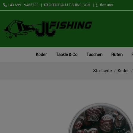
+43 699 19465709
|
OFFICE@JJ-FISHING.COM
|
Über uns
Köder
Tackle & Co
Taschen
Ruten
Startseite
Köder