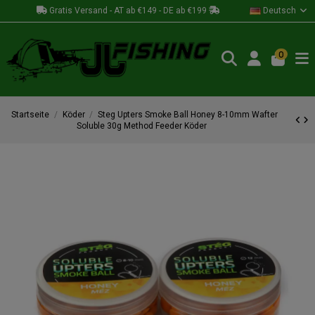
Gratis Versand - AT ab €149 - DE ab €199
Deutsch
0
Startseite
Köder
Steg Upters Smoke Ball Honey 8-10mm Wafter
Soluble 30g Method Feeder Köder