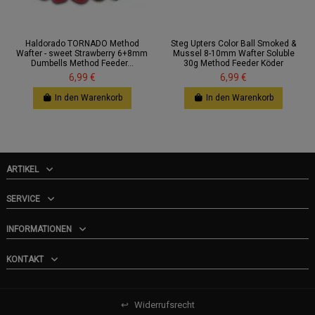
Haldorado TORNADO Method
Steg Upters Color Ball Smoked &
Wafter - sweet Strawberry 6+8mm
Mussel 8-10mm Wafter Soluble
Dumbells Method Feeder...
30g Method Feeder Köder
6,99 €
6,99 €
In den Warenkorb
In den Warenkorb
ARTIKEL
SERVICE
INFORMATIONEN
KONTAKT
↩
Widerrufsrecht