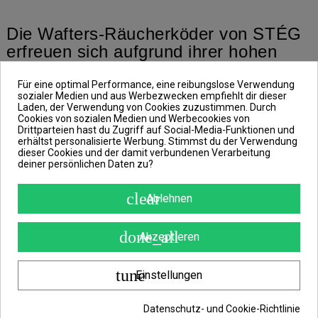
Die Wafters-Räucherköder von STÉG
erfreuen sich aufgrund ihrer hohen
Qualität nicht nur in Ungarn, sondern
in ganz Europa großer Beliebtheit.
Für eine optimal Performance, eine reibungslose Verwendung
sozialer Medien und aus Werbezwecken empfiehlt dir dieser
Laden, der Verwendung von Cookies zuzustimmen. Durch
Im Vergleich zu normalen Ködern wird
Cookies von sozialen Medien und Werbecookies von
um den Köder herum eine
Drittparteien hast du Zugriff auf Social-Media-Funktionen und
erhältst personalisierte Werbung. Stimmst du der Verwendung
fluoreszierende Wolke freigesetzt, die
dieser Cookies und der damit verbundenen Verarbeitung
durch ihre leuchtende Farbe schon
deiner persönlichen Daten zu?
von weitem das Interesse der Fische
clear
auf sich zieht.
Ablehnen
Sie werden kontinuierlich
done_all
Akzeptieren
weiterentwickelt und getestet, weshalb
2023 die lösliche Variante auf den
tune
Einstellungen
Markt kam, die die Trübungs-, Aroma-
und Geschmacksstoffe noch
Datenschutz- und Cookie-Richtlinie
effizienter und schneller freisetzt.