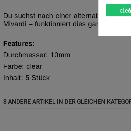
clea
A
Du suchst nach einer alternativen Bef
Mivardi – funktioniert dies ganz einfac
Features:
Durchmesser: 10mm
Farbe: clear
Inhalt: 5 Stück
8 ANDERE ARTIKEL IN DER GLEICHEN KATEGOR