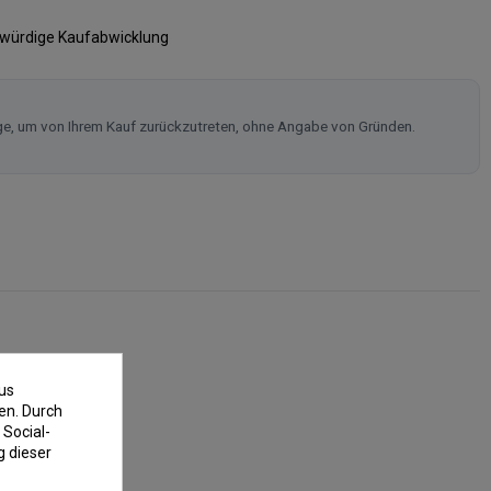
swürdige Kaufabwicklung
ge, um von Ihrem Kauf zurückzutreten, ohne Angabe von Gründen.
us
en. Durch
 Social-
 dieser