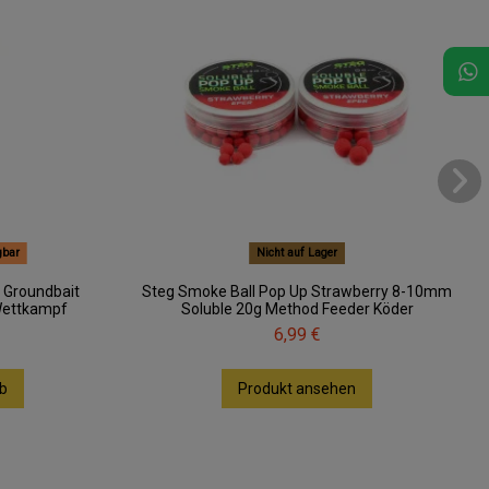
gbar
Nicht auf Lager
 Groundbait
Steg Smoke Ball Pop Up Strawberry 8-10mm
 Wettkampf
Soluble 20g Method Feeder Köder
6,99 €
b
Produkt ansehen