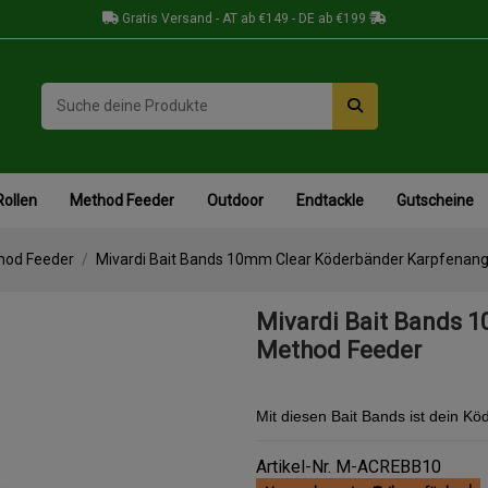
Gratis Versand - AT ab €149 - DE ab €199
Rollen
Method Feeder
Outdoor
Endtackle
Gutscheine
hod Feeder
Mivardi Bait Bands 10mm Clear Köderbänder Karpfenan
Mivardi Bait Bands 
Method Feeder
Mit diesen Bait Bands ist dein Kö
Artikel-Nr.
M-ACREBB10