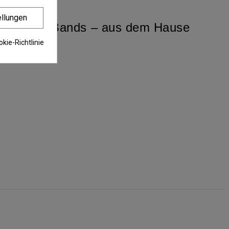
ellungen
iesen Bait Bands – aus dem Hause
kie-Richtlinie