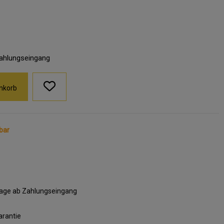
Zahlungseingang
nkorb
bar
ktage ab Zahlungseingang
arantie