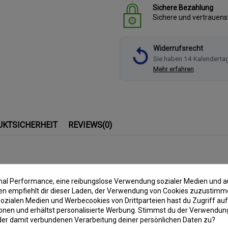
Sichere Bezahlung
Sichere und vertrauen
Widerrufsrecht
Sie haben 14 Kalenderta
Mehr erfahren
UKTSICHERHEIT
REVIEWS
(0)
imal Performance, eine reibungslose Verwendung sozialer Medien und a
 empfiehlt dir dieser Laden, der Verwendung von Cookies zuzustimm
ozialen Medien und Werbecookies von Drittparteien hast du Zugriff auf
onen und erhältst personalisierte Werbung. Stimmst du der Verwendung
lt: 5 Stück
der damit verbundenen Verarbeitung deiner persönlichen Daten zu?