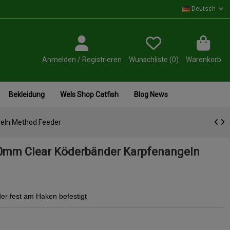
Deutsch
Anmelden / Registrieren
Wunschliste (
0
)
Warenkorb
Bekleidung
Wels Shop Catfish
Blog News
geln Method Feeder
10mm Clear Köderbänder Karpfenangeln
der fest am Haken befestigt