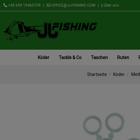
+43 699 19465709
|
OFFICE@JJ-FISHING.COM
|
Über uns
Köder
Tackle & Co
Taschen
Ruten
Startseite
Köder
Met