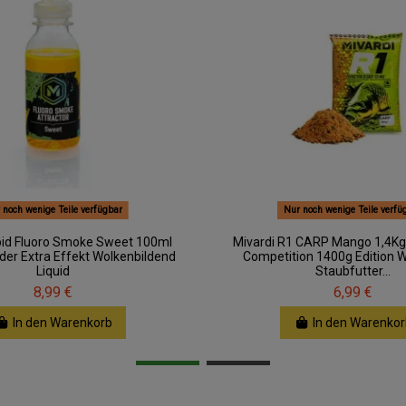
 noch wenige Teile verfügbar
Nur noch wenige Teile verfü
pid Fluoro Smoke Sweet 100ml
Mivardi R1 CARP Mango 1,4Kg
er Extra Effekt Wolkenbildend
Competition 1400g Edition
Liquid
Staubfutter...
8,99 €
6,99 €
In den Warenkorb
In den Warenkor