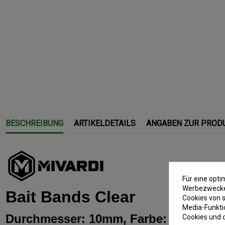
BESCHREIBUNG
ARTIKELDETAILS
ANGABEN ZUR PROD
Für eine opt
Werbezwecken
Bait Bands Clear
Cookies von s
Media-Funkti
Durchmesser: 10mm, Farbe: clear, Inha
Cookies und 