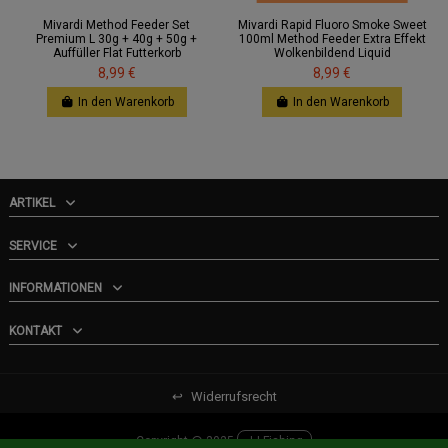
Mivardi Method Feeder Set
Mivardi Rapid Fluoro Smoke Sweet
Premium L 30g + 40g + 50g +
100ml Method Feeder Extra Effekt
Auffüller Flat Futterkorb
Wolkenbildend Liquid
8,99 €
8,99 €
In den Warenkorb
In den Warenkorb
ARTIKEL
SERVICE
INFORMATIONEN
KONTAKT
↩
Widerrufsrecht
Copyright @ 2025
JJ-Fishing