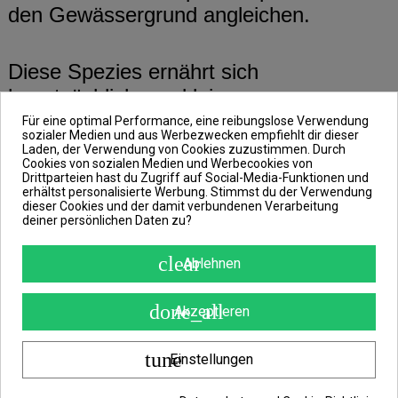
den Gewässergrund angleichen.
Diese Spezies ernährt sich
hauptsächlich von kleinen
Meeresorganismen und ist vorwiegend
Für eine optimal Performance, eine reibungslose Verwendung
sozialer Medien und aus Werbezwecken empfiehlt dir dieser
nachtaktiv, das heißt, dass die Flunder
Laden, der Verwendung von Cookies zuzustimmen. Durch
Cookies von sozialen Medien und Werbecookies von
in der Nacht jagt. Während des Tages
Drittparteien hast du Zugriff auf Social-Media-Funktionen und
ruhen sie im Sand vergraben. Die
erhältst personalisierte Werbung. Stimmst du der Verwendung
dieser Cookies und der damit verbundenen Verarbeitung
Flunder ist ausnahmslos in den
deiner persönlichen Daten zu?
Gewässern der Ostsee anzutreffen, wo
clear
Ablehnen
sie ein sehr wichtiger Teil der Fischerei
ist.
done_all
Akzeptieren
Bei der Gaby Funder Mini handelt es
tune
Einstellungen
sich um einen Plüschfisch also ein