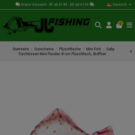
Gratis Versand - AT ab €149 - DE ab €199
Deutsch
0
Startseite
Gutscheine
Plüschfische
Mini Fish
Gaby
Fischkissen Mini Flunder 41cm Plüschfisch, Stofftier