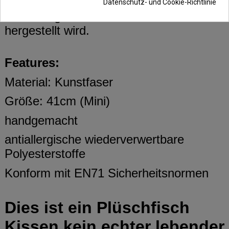
Stofftier, das eine lebensechte
Datenschutz- und Cookie-Richtlinie
Zeichnung besitzt und in Handarbeit
hergestellt wird.
Features:
Material: Kunstfaser
Größe: 41cm (Mini)
handgemacht
antiallergische wiederverwertbare
Polyesterstoffe
Konform mit EN71 Sicherheitsnormen
Dies ist ein Plüschfisch
Kissen kein echter lebender