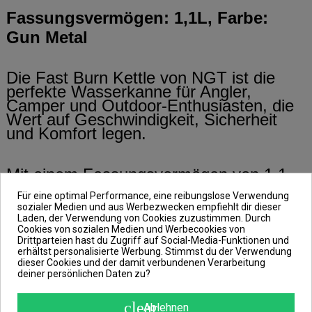
Fassungsvermögen: 1,1L, Farbe:
Gun Metal
Die Fast Burn Kettle von NGT ist die
perfekte Wasserkanne für Angler,
Camper und Outdoor-Enthusiasten, die
Wert auf Geschwindigkeit, Sicherheit
und Komfort legen.
Mit einem Fassungsvermögen von 1,1
Litern kannst du mehrere Tassen Kaffee
Für eine optimal Performance, eine reibungslose Verwendung
oder Tee gleichzeitig zubereiten, ideal für
sozialer Medien und aus Werbezwecken empfiehlt dir dieser
längere Sessions am Wasser oder
Laden, der Verwendung von Cookies zuzustimmen. Durch
unterwegs.
Cookies von sozialen Medien und Werbecookies von
Drittparteien hast du Zugriff auf Social-Media-Funktionen und
erhältst personalisierte Werbung. Stimmst du der Verwendung
dieser Cookies und der damit verbundenen Verarbeitung
Dank der innovativen Heiztechnik und
deiner persönlichen Daten zu?
speziell angebrachter Lamellen an der
Unterseite wird das Wasser bis zu 30%
clear
Ablehnen