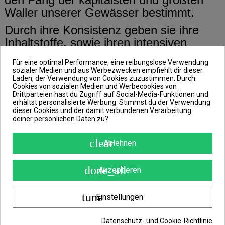
Waller unserer Gewässer bestimmt.
Durch ihre Konsistenz geben sie ihre
Inhaltstoffe, sowie ihren intensiven
Fisch- und Lebergeruch kontinuierlich
Für eine optimal Performance, eine reibungslose Verwendung
ab.
sozialer Medien und aus Werbezwecken empfiehlt dir dieser
Laden, der Verwendung von Cookies zuzustimmen. Durch
Pellets
Auch punkten diese
Cookies von sozialen Medien und Werbecookies von
Drittparteien hast du Zugriff auf Social-Media-Funktionen und
insbesondere durch ihre Stabilität und
erhältst personalisierte Werbung. Stimmst du der Verwendung
Beständigkeit gegen die Angriffe
dieser Cookies und der damit verbundenen Verarbeitung
deiner persönlichen Daten zu?
kleinerer Fische. Mit anderen Worten
lösen sie sich erst nach sage und
clear
Ablehnen
schreibe ca. 48 Stunden auf.
Durch das Loch, welches sich ca. in der
done_all
Akzeptieren
Mitte jedes Pellets befindet, besteht die
Möglichkeit dazu, dass du diese an einer
tune
Einstellungen
Haarrig-Montage befestigst.
Somit handelt es sich bei diesen Pellets
Datenschutz- und Cookie-Richtlinie