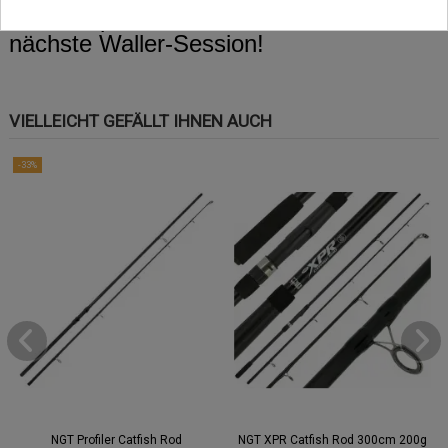
um ein optimales Lockmittel für deine
nächste Waller-Session!
VIELLEICHT GEFÄLLT IHNEN AUCH
-33%
NGT Profiler Catfish Rod
NGT XPR Catfish Rod 300cm 200g