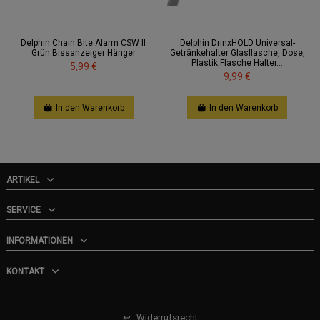
Delphin Chain Bite Alarm CSW II
Delphin DrinxHOLD Universal-
Grün Bissanzeiger Hänger
Getränkehalter Glasflasche, Dose,
Plastik Flasche Halter...
5,99 €
9,99 €
In den Warenkorb
In den Warenkorb
ARTIKEL
SERVICE
INFORMATIONEN
KONTAKT
↩
Widerrufsrecht