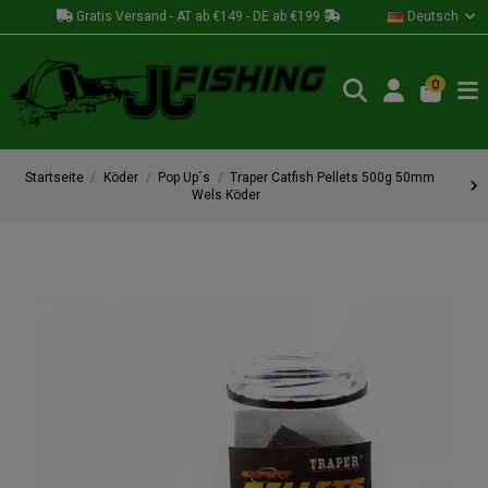
Gratis Versand - AT ab €149 - DE ab €199
Deutsch
0
Startseite
Köder
Pop Up´s
Traper Catfish Pellets 500g 50mm
Wels Köder