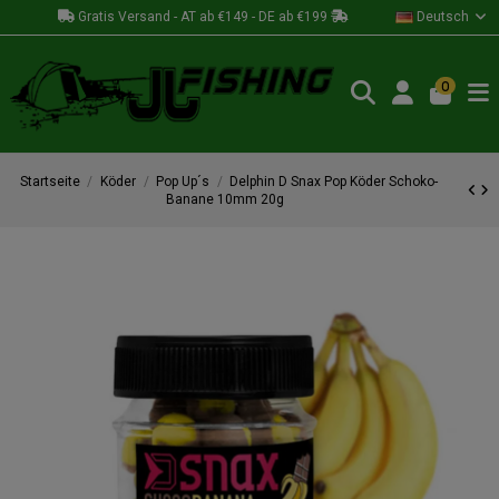
Gratis Versand - AT ab €149 - DE ab €199
Deutsch
0
Startseite
Köder
Pop Up´s
Delphin D Snax Pop Köder Schoko-
Banane 10mm 20g