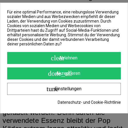
Banane hinzu, welche die Mischung
perfekt abrundet und unter den Fischen
Für eine optimal Performance, eine reibungslose Verwendung
sozialer Medien und aus Werbezwecken empfiehlt dir dieser
nahezu unbekannt ist.
Laden, der Verwendung von Cookies zuzustimmen. Durch
Cookies von sozialen Medien und Werbecookies von
Drittparteien hast du Zugriff auf Social-Media-Funktionen und
erhältst personalisierte Werbung. Stimmst du der Verwendung
Zusammen ergibt sich folglich ein
dieser Cookies und der damit verbundenen Verarbeitung
deiner persönlichen Daten zu?
Geschmack, welcher bestimmt die
Neugier der Fische weckt und einen
clear
Ablehnen
Sturmangriff hervorruft.
done_all
Akzeptieren
Dank ihrer Struktur halten sie perfekt
tune
Einstellungen
auf dem Widerhaken. Können aber
Datenschutz- und Cookie-Richtlinie
auch auf das Haar unter deinen Haken
gefädelt werden. Denn durch die
verwendete Essenz bleibt der Pop