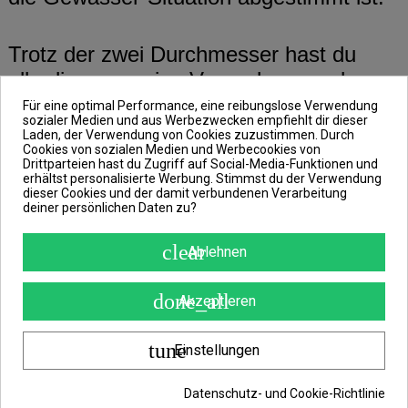
Trotz der zwei Durchmesser hast du
allerdings nur eine Verpackung und
benötigst somit nicht mehr Platz in
Für eine optimal Performance, eine reibungslose Verwendung
sozialer Medien und aus Werbezwecken empfiehlt dir dieser
deiner Angeltasche.
Laden, der Verwendung von Cookies zuzustimmen. Durch
Cookies von sozialen Medien und Werbecookies von
Drittparteien hast du Zugriff auf Social-Media-Funktionen und
erhältst personalisierte Werbung. Stimmst du der Verwendung
Alle PVA-Strümpfe der Marke PVA
dieser Cookies und der damit verbundenen Verarbeitung
deiner persönlichen Daten zu?
Hydrospol sind aus hochwertigem
japanischem Fasern gefertigt und in
clear
Ablehnen
Form eines dichten Mikro-
Maschengewebes gestrickt.
done_all
Akzeptieren
Natürlich kannst du das PVA Mesh für
tune
Einstellungen
Boilies Pellets oder auch Groundbait,
Datenschutz- und Cookie-Richtlinie
Stickmix und alle möglichen Arten von