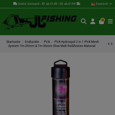
Gratis Versand - AT ab €149 - DE ab €199
Deutsch
0
Startseite
Endtackle
PVA
PVA Hydrospol 2 in 1 PVA Mesh
System 7m-25mm & 7m-35mm Slow Melt Reißfestes Material