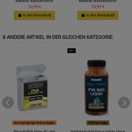
Material Wasserlöslich
Material Wasserlöslich
10,99 €
10,99 €
In den Warenkorb
In den Warenkorb
8 ANDERE ARTIKEL IN DER GLEICHEN KATEGORIE:
Neu
Nur noch wenige Teile verfügbar
Nicht auf Lager
Mivardi PVA Sting 4S - mit
Haldorado Krill Force Indian Spice