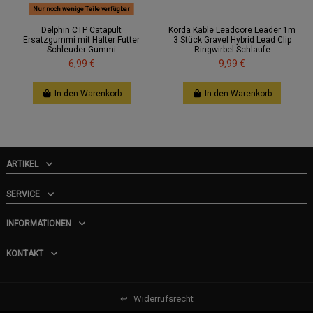
Nur noch wenige Teile verfügbar
Delphin CTP Catapult
Korda Kable Leadcore Leader 1m
Ersatzgummi mit Halter Futter
3 Stück Gravel Hybrid Lead Clip
Schleuder Gummi
Ringwirbel Schlaufe
6,99 €
9,99 €
In den Warenkorb
In den Warenkorb
ARTIKEL
SERVICE
INFORMATIONEN
KONTAKT
↩
Widerrufsrecht