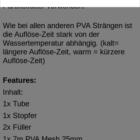
Partikelfutter verwenden.
Wie bei allen anderen PVA Strängen ist
die Auflöse-Zeit stark von der
Wassertemperatur abhängig. (kalt=
längere Auflöse-Zeit, warm = kürzere
Auflöse-Zeit)
Features:
Inhalt:
1x Tube
1x Stopfer
2x Füller
1x 7m PVA Mesh 25mm