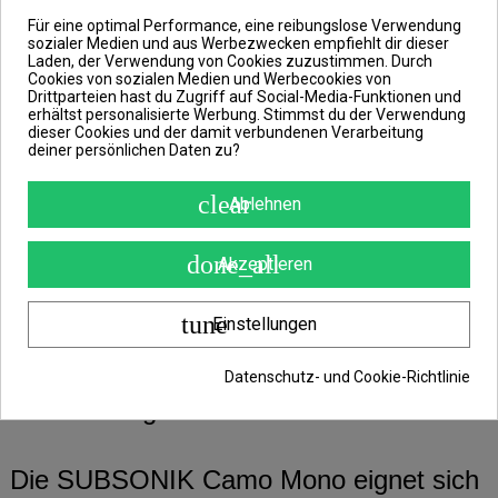
Extrusionsverfahrens hergestellt, das
Für eine optimal Performance, eine reibungslose Verwendung
sozialer Medien und aus Werbezwecken empfiehlt dir dieser
eine maximale Festigkeit bei minimaler
Laden, der Verwendung von Cookies zuzustimmen. Durch
Cookies von sozialen Medien und Werbecookies von
Dehnung garantiert.
Drittparteien hast du Zugriff auf Social-Media-Funktionen und
erhältst personalisierte Werbung. Stimmst du der Verwendung
dieser Cookies und der damit verbundenen Verarbeitung
deiner persönlichen Daten zu?
Überdies sinkt diese monofile
Angelschnur schnell auf den
clear
Ablehnen
Gewässergrund und wird von den
Karpfen in deinem Gewässer nicht als
done_all
Akzeptieren
solche erkannt. Außerdem ist sie
ultrastark, extrem abriebfest, verfügt
tune
Einstellungen
nahezu über keinen Memory-Effekt und
überzeugt mit ihrer hohen
Datenschutz- und Cookie-Richtlinie
Knotenfestigkeit.
Die SUBSONIK Camo Mono eignet sich