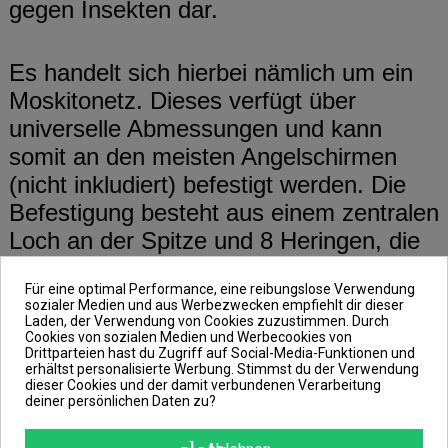
gegen Insekten dar.
Es handelt sich hierbei nämlich um ein
Moskitonetz. Dieses verfügt über
universelle Abmessungen und kann
somit an den meisten Angelschirmen
(nicht inkludiert) befestigt werden. Die
Befestigung besteht aus einem zentralen
Loch an der Spitze und 8 Heringen, die
ebenso im Lieferumfang enthalten sind.
Für eine optimal Performance, eine reibungslose Verwendung
sozialer Medien und aus Werbezwecken empfiehlt dir dieser
Laden, der Verwendung von Cookies zuzustimmen. Durch
Darüber hinaus ist der Eingang des
Cookies von sozialen Medien und Werbecookies von
Drittparteien hast du Zugriff auf Social-Media-Funktionen und
Moskitonetzes mit zwei reflektierenden
erhältst personalisierte Werbung. Stimmst du der Verwendung
Reißverschlüssen versehen. So weißt
dieser Cookies und der damit verbundenen Verarbeitung
deiner persönlichen Daten zu?
du bei Nacht und schlechten
Lichtverhältnissen immer, wo sich der