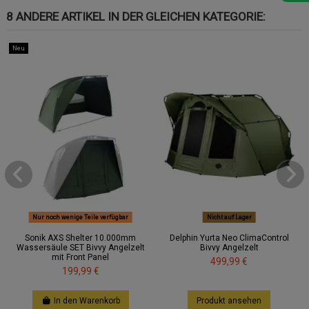
8 ANDERE ARTIKEL IN DER GLEICHEN KATEGORIE:
Neu
Nur noch wenige Teile verfügbar
Nicht auf Lager
Sonik AXS Shelter 10.000mm
Delphin Yurta Neo ClimaControl
Wassersäule SET Bivvy Angelzelt
Bivvy Angelzelt
mit Front Panel
499,99 €
199,99 €
In den Warenkorb
Produkt ansehen