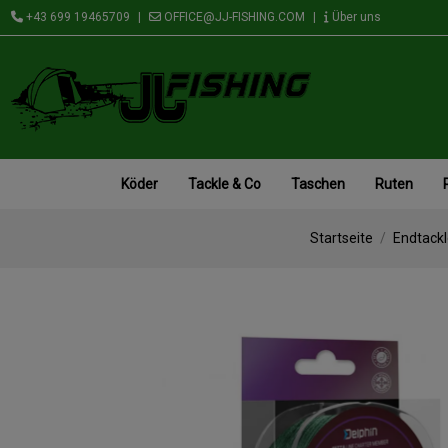
+43 699 19465709
|
OFFICE@JJ-FISHING.COM
|
Über uns
Köder
Tackle & Co
Taschen
Ruten
Startseite
Endtack