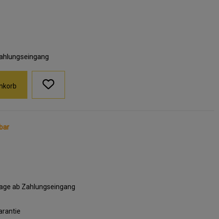
Zahlungseingang
nkorb
bar
ktage ab Zahlungseingang
arantie