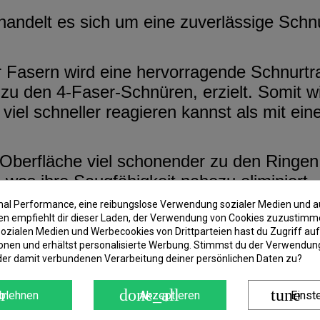
handelt es sich um eine zuverlässige Schn
r Fasern wird eine hervorragende Schnurtr
h zu den 4-Faser-Schnüren, erzielt. Somit 
viel schneller reagieren kannst als mit ein
e Oberfläche viel schonender zu den Ringe
 was ihre Saugfähigkeit nahezu eliminiert.
imal Performance, eine reibungslose Verwendung sozialer Medien und a
 empfiehlt dir dieser Laden, der Verwendung von Cookies zuzustimm
ozialen Medien und Werbecookies von Drittparteien hast du Zugriff auf
onen und erhältst personalisierte Werbung. Stimmst du der Verwendung
der damit verbundenen Verarbeitung deiner persönlichen Daten zu?
r
done_all
tune
blehnen
Akzeptieren
Einst