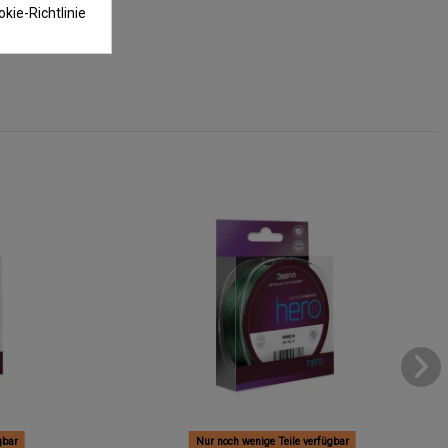
kie-Richtlinie
gbar
Nur noch wenige Teile verfügbar