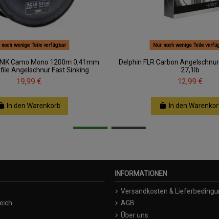
 noch wenige Teile verfügbar
Nur noch wenige Teile verfü
ONIK Camo Mono 1200m 0,41mm
Delphin FLR Carbon Angelschn
file Angelschnur Fast Sinking
27,1lb
19,99 €
12,99 €
In den Warenkorb
In den Warenkor
INFORMATIONEN
Versandkosten & Lieferbeding
eich
AGB
Über uns