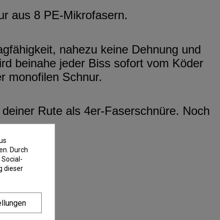
ur aus 8 PE-Mikrofasern.
agfähigkeit, nahezu keine Dehnung und
wird beinahe jeder Biss sofort vom Köder
er monofilen Schnur.
n deiner Rute als 4er-Faserschnüre. Noch
us
en. Durch
 Social-
 dieser
ellungen