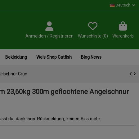
Deutsch
Anmelden / Registrieren
Wunschliste (
0
)
Warenkorb
Bekleidung
Wels Shop Catfish
Blog News
elschnur Grün
mm 23,60kg 300m geflochtene Angelschnur
passt du, dank ihrer Rückmeldung, keinen Biss mehr.