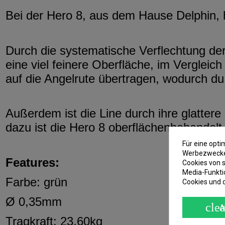
Bei der Hero 8, aus dem Hause Delphin, 
Durch die systematische Verflechtung de
eine viel feinere Oberfläche, im Vergleic
auf die Angelrute übertragen, wodurch du 
Außerdem ist die Line durch ihre glatter
dazu ist die Hero 8 oberflächenbehandelt,
Für eine opt
Werbezwecken
Features:
Cookies von s
Media-Funkti
Farbe: grün
Cookies und 
Ø 0,35mm
clea
A
Tragkraft: 23,60kg